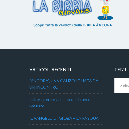
ARTICOLI RECENTI
TEMI
Temi
“ANCORA”, UNA CANZONE NATA DA
UN INCONTRO
Il libero percorso mistico di Franco
Battiato
IL VANGELO DI GIOBA – LA PASQUA