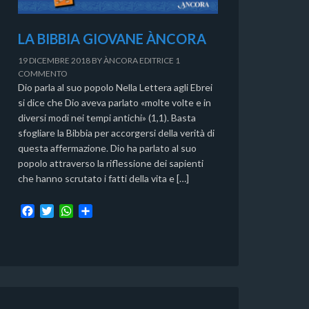
LA BIBBIA GIOVANE ÀNCORA
19 DICEMBRE 2018
BY
ÀNCORA EDITRICE
1
COMMENTO
Dio parla al suo popolo Nella Lettera agli Ebrei
si dice che Dio aveva parlato «molte volte e in
diversi modi nei tempi antichi» (1,1). Basta
sfogliare la Bibbia per accorgersi della verità di
questa affermazione. Dio ha parlato al suo
popolo attraverso la riflessione dei sapienti
che hanno scrutato i fatti della vita e […]
F
T
W
C
a
w
h
o
c
i
a
n
e
t
t
d
b
t
s
i
o
e
A
v
o
r
p
i
k
p
d