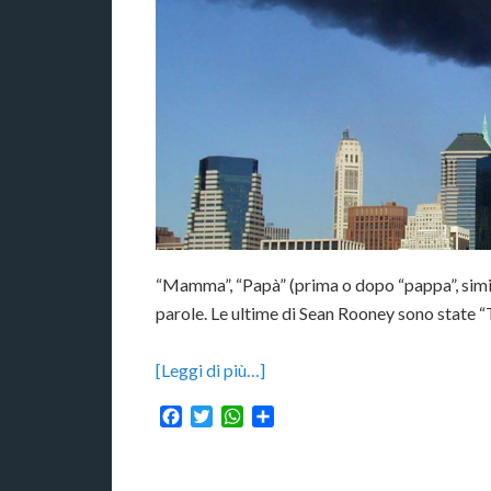
“Mamma”, “Papà” (prima o dopo “pappa”, simil
parole. Le ultime di Sean Rooney sono state “
[Leggi di più…]
Facebook
Twitter
WhatsApp
Condividi