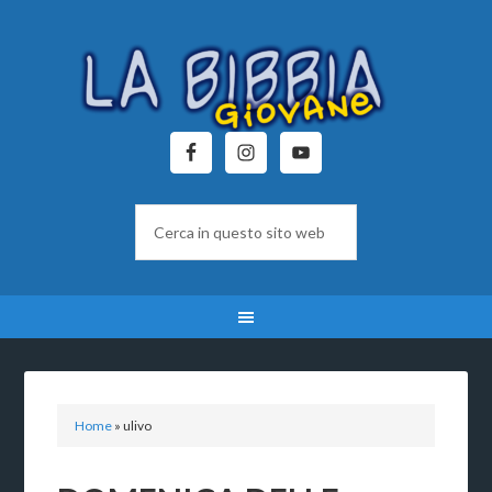
Home
»
ulivo