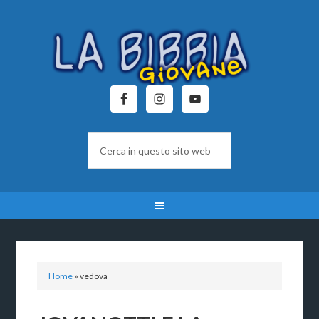
Home
»
vedova