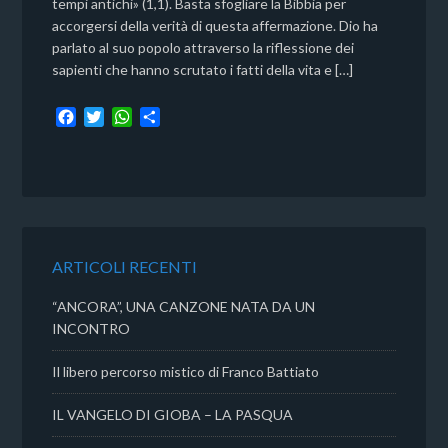
tempi antichi» (1,1). Basta sfogliare la Bibbia per
accorgersi della verità di questa affermazione. Dio ha
parlato al suo popolo attraverso la riflessione dei
sapienti che hanno scrutato i fatti della vita e […]
F
T
W
C
a
w
h
o
c
i
a
n
e
t
t
d
b
t
s
i
o
e
A
v
o
r
p
i
k
p
d
ARTICOLI RECENTI
i
“ANCORA”, UNA CANZONE NATA DA UN
INCONTRO
Il libero percorso mistico di Franco Battiato
IL VANGELO DI GIOBA – LA PASQUA