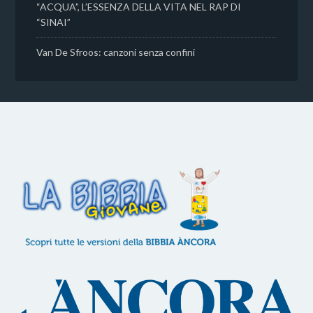
“ACQUA”, L’ESSENZA DELLA VITA NEL RAP DI
“SINAI”
Van De Sfroos: canzoni senza confini