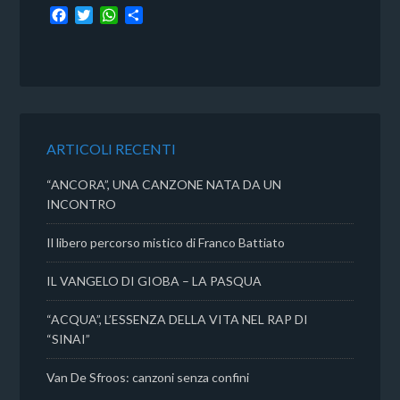
F
T
W
C
a
w
h
o
c
i
a
n
e
t
t
d
b
t
s
i
o
e
A
v
o
r
p
i
k
p
d
ARTICOLI RECENTI
i
“ANCORA”, UNA CANZONE NATA DA UN
INCONTRO
Il libero percorso mistico di Franco Battiato
IL VANGELO DI GIOBA – LA PASQUA
“ACQUA”, L’ESSENZA DELLA VITA NEL RAP DI
“SINAI”
Van De Sfroos: canzoni senza confini