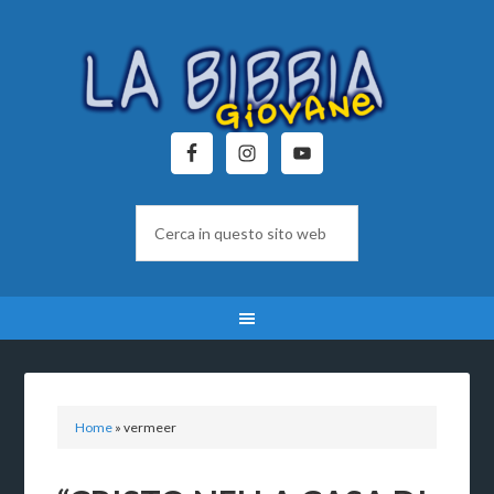
Home
»
vermeer