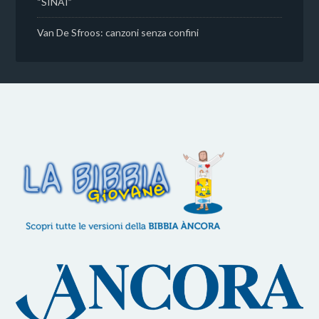
“SINAI”
Van De Sfroos: canzoni senza confini