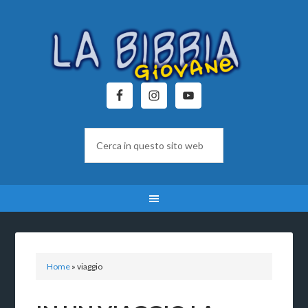
Home
»
viaggio