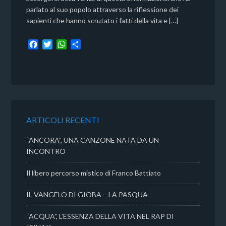
parlato al suo popolo attraverso la riflessione dei
sapienti che hanno scrutato i fatti della vita e […]
F
T
W
C
a
w
h
o
c
i
a
n
e
t
t
d
b
t
s
i
o
e
A
v
o
r
p
i
k
p
d
ARTICOLI RECENTI
i
“ANCORA”, UNA CANZONE NATA DA UN
INCONTRO
Il libero percorso mistico di Franco Battiato
IL VANGELO DI GIOBA – LA PASQUA
“ACQUA”, L’ESSENZA DELLA VITA NEL RAP DI