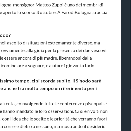
 Bologna, monsignor Matteo Zuppi è uno dei membri di
i è aperto lo scorso 3 ottobre. A FarodiBologna, traccia
inodo?
 nell’ascolto di situazioni estremamente diverse, ma
 ovviamente, alla gioia per la presenza dei due vescovi
le essere ancora di più madre, liberandosi dalla
ricominciare a sognare, e aiutare i giovani a farlo
issimo tempo, ci si scorda subito. Il Sinodo sarà
ere anche tra molto tempo un riferimento per i
attenta, coinvolgendo tutte le conferenze episcopali e
he hanno mandato le loro osservazioni. Ci si è rivolti non
i, con l’idea che le scelte e le priorità che verranno fuori
nza correre dietro a nessuno, ma mostrando il desiderio