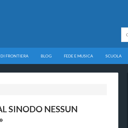
 DI FRONTIERA
BLOG
FEDE E MUSICA
SCUOLA
«AL SINODO NESSUN
»