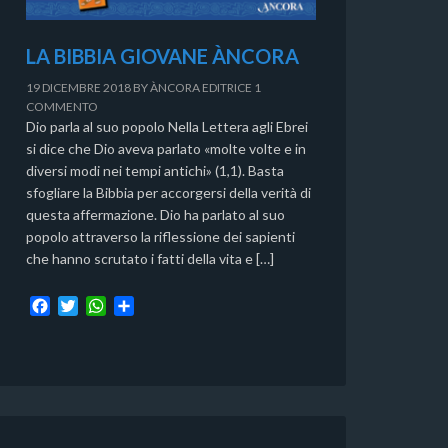
LA BIBBIA GIOVANE ÀNCORA
19 DICEMBRE 2018
BY
ÀNCORA EDITRICE
1
COMMENTO
Dio parla al suo popolo Nella Lettera agli Ebrei
si dice che Dio aveva parlato «molte volte e in
diversi modi nei tempi antichi» (1,1). Basta
sfogliare la Bibbia per accorgersi della verità di
questa affermazione. Dio ha parlato al suo
popolo attraverso la riflessione dei sapienti
che hanno scrutato i fatti della vita e […]
F
T
W
C
a
w
h
o
c
i
a
n
e
t
t
d
b
t
s
i
o
e
A
v
o
r
p
i
k
p
d