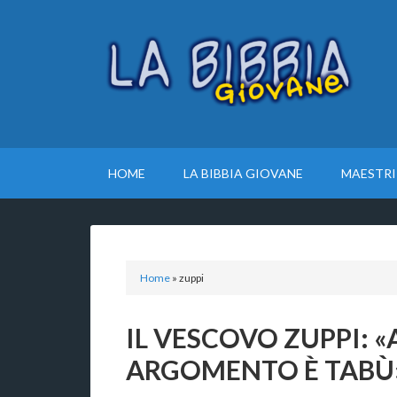
HOME
LA BIBBIA GIOVANE
MAESTRI
Home
»
zuppi
IL VESCOVO ZUPPI: 
ARGOMENTO È TABÙ