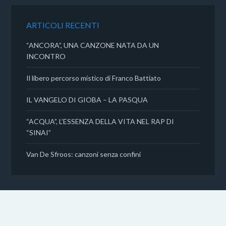
o
r
p
i
k
p
d
ARTICOLI RECENTI
i
“ANCORA”, UNA CANZONE NATA DA UN
INCONTRO
Il libero percorso mistico di Franco Battiato
IL VANGELO DI GIOBA – LA PASQUA
“ACQUA”, L’ESSENZA DELLA VITA NEL RAP DI
“SINAI”
Van De Sfroos: canzoni senza confini