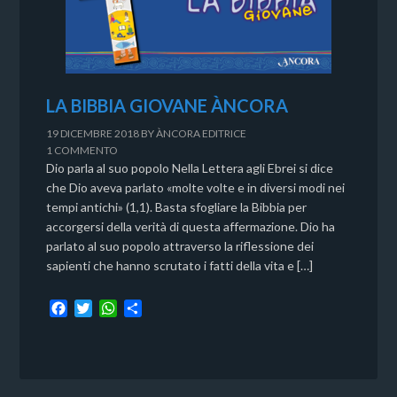
LA BIBBIA GIOVANE ÀNCORA
19 DICEMBRE 2018
BY
ÀNCORA EDITRICE
1 COMMENTO
Dio parla al suo popolo Nella Lettera agli Ebrei si dice
che Dio aveva parlato «molte volte e in diversi modi nei
tempi antichi» (1,1). Basta sfogliare la Bibbia per
accorgersi della verità di questa affermazione. Dio ha
parlato al suo popolo attraverso la riflessione dei
sapienti che hanno scrutato i fatti della vita e […]
F
T
W
C
a
w
h
o
c
i
a
n
e
t
t
d
b
t
s
i
o
e
A
v