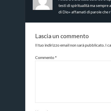
testi di spiritualità ma sempre 
di Dio» affamati di parole che 
Lascia un commento
Il tuo indirizzo email non sarà pubblicato.
I c
Commento
*