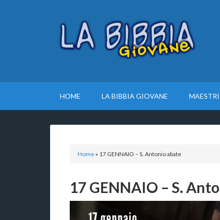
HOME
LA BIBBIA GIOVANE
MAESTRI
Home
»
17 GENNAIO – S. Antonio abate
17 GENNAIO – S. Anto