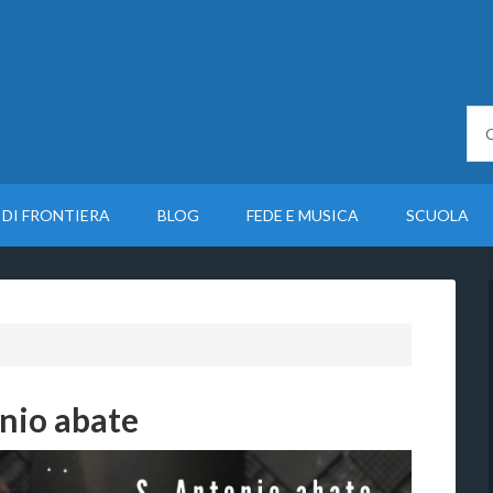
 DI FRONTIERA
BLOG
FEDE E MUSICA
SCUOLA
nio abate