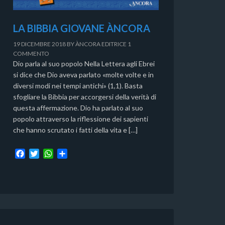
LA BIBBIA GIOVANE ÀNCORA
19 DICEMBRE 2018
BY
ÀNCORA EDITRICE
1
COMMENTO
Dio parla al suo popolo Nella Lettera agli Ebrei
si dice che Dio aveva parlato «molte volte e in
diversi modi nei tempi antichi» (1,1). Basta
sfogliare la Bibbia per accorgersi della verità di
questa affermazione. Dio ha parlato al suo
popolo attraverso la riflessione dei sapienti
che hanno scrutato i fatti della vita e […]
F
T
W
C
a
w
h
o
c
i
a
n
e
t
t
d
b
t
s
i
o
e
A
v
o
r
p
i
k
p
d