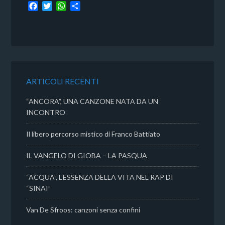
F
T
W
C
a
w
h
o
c
i
a
n
e
t
t
d
b
t
s
i
o
e
A
v
o
r
p
i
k
p
d
ARTICOLI RECENTI
i
“ANCORA”, UNA CANZONE NATA DA UN
INCONTRO
Il libero percorso mistico di Franco Battiato
IL VANGELO DI GIOBA – LA PASQUA
“ACQUA”, L’ESSENZA DELLA VITA NEL RAP DI
“SINAI”
Van De Sfroos: canzoni senza confini