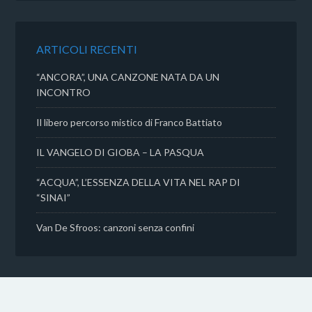
b
t
s
i
o
e
A
v
o
r
p
i
k
p
d
ARTICOLI RECENTI
i
“ANCORA”, UNA CANZONE NATA DA UN
INCONTRO
Il libero percorso mistico di Franco Battiato
IL VANGELO DI GIOBA – LA PASQUA
“ACQUA”, L’ESSENZA DELLA VITA NEL RAP DI
“SINAI”
Van De Sfroos: canzoni senza confini