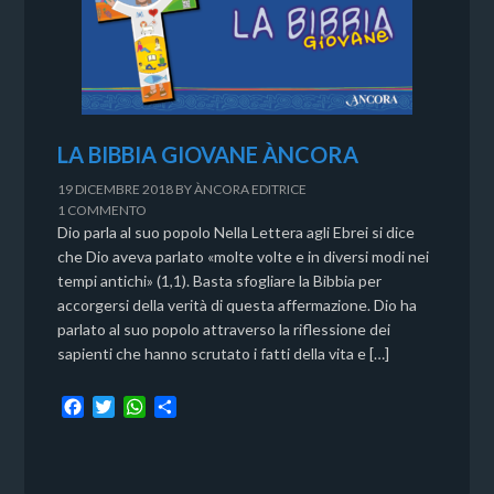
LA BIBBIA GIOVANE ÀNCORA
19 DICEMBRE 2018
BY
ÀNCORA EDITRICE
1 COMMENTO
Dio parla al suo popolo Nella Lettera agli Ebrei si dice
che Dio aveva parlato «molte volte e in diversi modi nei
tempi antichi» (1,1). Basta sfogliare la Bibbia per
accorgersi della verità di questa affermazione. Dio ha
parlato al suo popolo attraverso la riflessione dei
sapienti che hanno scrutato i fatti della vita e […]
F
T
W
C
a
w
h
o
c
i
a
n
e
t
t
d