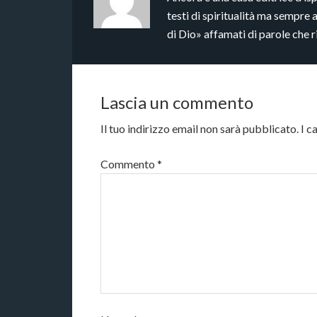
testi di spiritualità ma sempre 
di Dio» affamati di parole che 
Lascia un commento
Il tuo indirizzo email non sarà pubblicato.
I c
Commento
*