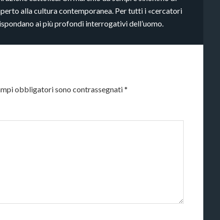
aperto alla cultura contemporanea. Per tutti i «cercatori
rispondano ai più profondi interrogativi dell’uomo.
ampi obbligatori sono contrassegnati
*