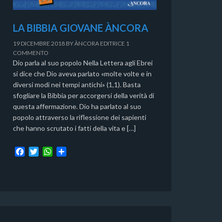
LA BIBBIA GIOVANE ÀNCORA
19 DICEMBRE 2018
BY
ÀNCORA EDITRICE
1
COMMENTO
Dio parla al suo popolo Nella Lettera agli Ebrei
si dice che Dio aveva parlato «molte volte e in
diversi modi nei tempi antichi» (1,1). Basta
sfogliare la Bibbia per accorgersi della verità di
questa affermazione. Dio ha parlato al suo
popolo attraverso la riflessione dei sapienti
che hanno scrutato i fatti della vita e […]
F
T
W
C
a
w
h
o
c
i
a
n
e
t
t
d
b
t
s
i
o
e
A
v
o
r
p
i
k
p
d