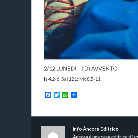
2/12 LUNEDÌ – I DI AVVENTO
Is 4,2-6; Sal 121; Mt 8,5-11
Facebook
Twitter
WhatsApp
Condividi
Info
Àncora Editrice
Àncora è una casa editrice d’is