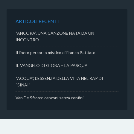
b
t
s
i
o
e
A
v
o
r
p
i
k
p
d
ARTICOLI RECENTI
i
“ANCORA”, UNA CANZONE NATA DA UN
INCONTRO
Il libero percorso mistico di Franco Battiato
IL VANGELO DI GIOBA – LA PASQUA
“ACQUA”, L’ESSENZA DELLA VITA NEL RAP DI
“SINAI”
Van De Sfroos: canzoni senza confini