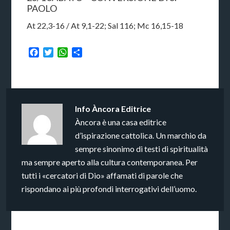
PAOLO
At 22,3-16 / At 9,1-22; Sal 116; Mc 16,15-18
Facebook
Twitter
WhatsApp
Condividi
Info
Àncora Editrice
Àncora è una casa editrice
d’ispirazione cattolica. Un marchio da
sempre sinonimo di testi di spiritualità
ma sempre aperto alla cultura contemporanea. Per
tutti i «cercatori di Dio» affamati di parole che
rispondano ai più profondi interrogativi dell’uomo.