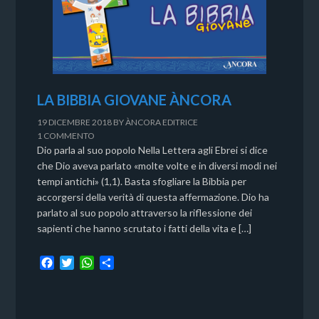
LA BIBBIA GIOVANE ÀNCORA
19 DICEMBRE 2018
BY
ÀNCORA EDITRICE
1 COMMENTO
Dio parla al suo popolo Nella Lettera agli Ebrei si dice
che Dio aveva parlato «molte volte e in diversi modi nei
tempi antichi» (1,1). Basta sfogliare la Bibbia per
accorgersi della verità di questa affermazione. Dio ha
parlato al suo popolo attraverso la riflessione dei
sapienti che hanno scrutato i fatti della vita e […]
F
T
W
C
a
w
h
o
c
i
a
n
e
t
t
d