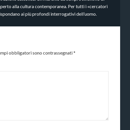
aperto alla cultura contemporanea. Per tutti i «cercatori
rispondano ai più profondi interrogativi dell’uomo.
ampi obbligatori sono contrassegnati
*