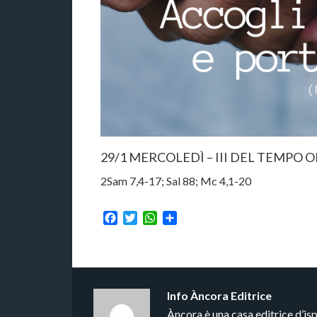
29/1 MERCOLEDÌ – III DEL TEMPO 
2Sam 7,4-17; Sal 88; Mc 4,1-20
Facebook
Twitter
WhatsApp
Condividi
Info
Àncora Editrice
Àncora è una casa editrice d’is