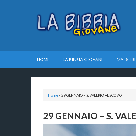
HOME
LA BIBBIA GIOVANE
MAESTRI
Home
»
29 GENNAIO – S. VALERIO VESCOVO
29 GENNAIO – S. VA