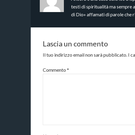
testi di spiritualità ma sempre 
di Dio» affamati di parole che 
Lascia un commento
Il tuo indirizzo email non sarà pubblicato.
I c
Commento
*