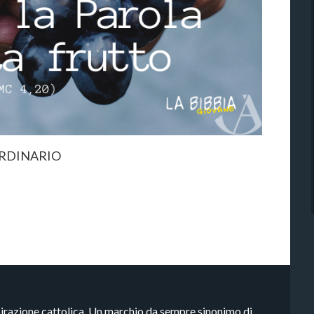
ORDINARIO
pirazione cattolica. Un marchio da sempre sinonimo di