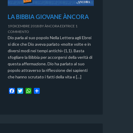
LA BIBBIA GIOVANE ÀNCORA
19 DICEMBRE 2018
BY
ÀNCORA EDITRICE
1
COMMENTO
Dio parla al suo popolo Nella Lettera agli Ebrei
si dice che Dio aveva parlato «molte volte e in
diversi modi nei tempi antichi» (1,1). Basta
sfogliare la Bibbia per accorgersi della verità di
questa affermazione. Dio ha parlato al suo
popolo attraverso la riflessione dei sapienti
che hanno scrutato i fatti della vita e […]
F
T
W
C
a
w
h
o
c
i
a
n
e
t
t
d
b
t
s
i
o
e
A
v
o
r
p
i
k
p
d