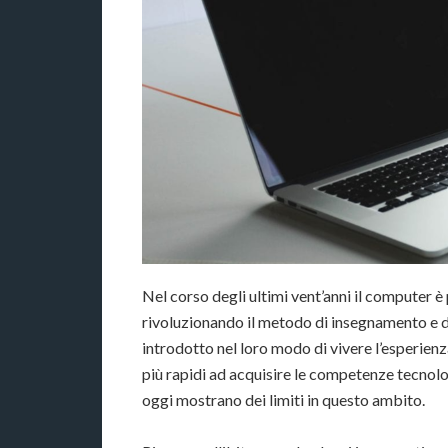
Nel corso degli ultimi vent’anni il computer 
rivoluzionando il metodo di insegnamento e d
introdotto nel loro modo di vivere l’esperienza
più rapidi ad acquisire le competenze tecnolog
oggi mostrano dei limiti in questo ambito.