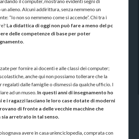
uardando il computer, mostrano evidenti segni di
o un alieno. Alcuni addirittura, senza nemmeno un
nte: “Io non so nemmeno come si accende”. Chi tra i
ere?
La didattica di oggi non può fare a meno del pc
ere delle competenze di base per poter
segnamento
.
ate per fornire ai docenti e alle classi dei computer;
scolastiche, anche qui non possiamo tollerare che la
 regalati dalle famiglie o dismessi da qualche ufficio. I
iare ad un museo.
In questi anni di insegnamento ho
ni e i ragazzi lasciano le loro case dotate di moderni
i trovano di fronte a delle vecchie macchine che
sia arretrato in tal senso.
 bisognava avere in casa un’enciclopedia, comprata con