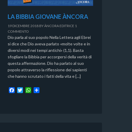
LA BIBBIA GIOVANE ÀNCORA
19 DICEMBRE 2018
BY
ÀNCORA EDITRICE
1
COMMENTO
Dio parla al suo popolo Nella Lettera agli Ebrei
si dice che Dio aveva parlato «molte volte e in
diversi modi nei tempi antichi» (1,1). Basta
sfogliare la Bibbia per accorgersi della verità di
questa affermazione. Dio ha parlato al suo
popolo attraverso la riflessione dei sapienti
che hanno scrutato i fatti della vita e […]
F
T
W
C
a
w
h
o
c
i
a
n
e
t
t
d
b
t
s
i
o
e
A
v
o
r
p
i
k
p
d