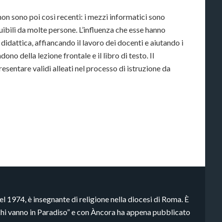
 non sono poi così recenti: i mezzi informatici sono
ruibili da molte persone. L’influenza che esse hanno
didattica, affiancando il lavoro dei docenti e aiutando i
ono della lezione frontale e il libro di testo. Il
sentare validi alleati nel processo di istruzione da
 1974, è insegnante di religione nella diocesi di Roma. È
cchi vanno in Paradiso” e con Àncora ha appena pubblicato