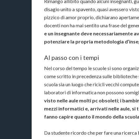
Rimango allibito quando alcuni insegnanti, g
disagio unito a spavento, quasi avessero vist
pizzico di amor proprio, dichiarano apertame
docenti non ha mai sentito una frase del gen
e un insegnante deve necessariamente av
potenziare la propria metodologia d’in
Al passo con i tempi
Nel corso del tempo le scuole si sono organizz
come scritto in precedenza sulle biblioteche 
scuola sia un luogo che ricicli vecchi computer
laboratori di informatica non possono somigl
visto nelle aule molti pc obsoleti; i bambi
mezzi informatici e, arrivati nelle aule, s
fanno capire quanto il mondo della scuola 
Da studente ricordo che per fare una ricerca