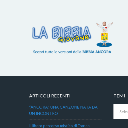
ARTICOLI RECENTI
TEMI
Temi
“ANCORA”, UNA CANZONE NATA DA
UN INCONTRO
Il libero percorso mistico di Franco