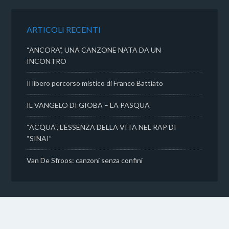
o
e
A
v
o
r
p
i
k
p
d
ARTICOLI RECENTI
i
“ANCORA”, UNA CANZONE NATA DA UN
INCONTRO
Il libero percorso mistico di Franco Battiato
IL VANGELO DI GIOBA – LA PASQUA
“ACQUA”, L’ESSENZA DELLA VITA NEL RAP DI
“SINAI”
Van De Sfroos: canzoni senza confini