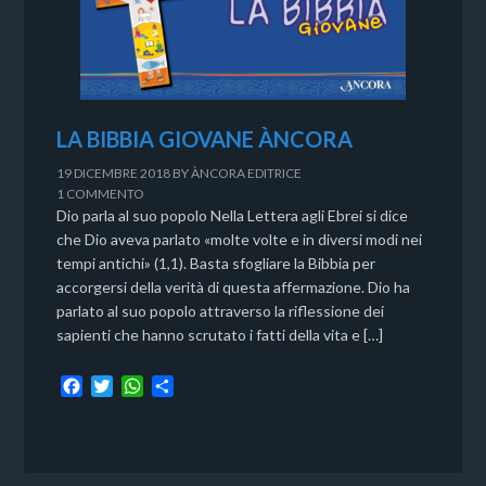
LA BIBBIA GIOVANE ÀNCORA
19 DICEMBRE 2018
BY
ÀNCORA EDITRICE
1 COMMENTO
Dio parla al suo popolo Nella Lettera agli Ebrei si dice
che Dio aveva parlato «molte volte e in diversi modi nei
tempi antichi» (1,1). Basta sfogliare la Bibbia per
accorgersi della verità di questa affermazione. Dio ha
parlato al suo popolo attraverso la riflessione dei
sapienti che hanno scrutato i fatti della vita e […]
F
T
W
C
a
w
h
o
c
i
a
n
e
t
t
d
b
t
s
i