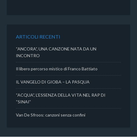
c
i
a
n
e
t
t
d
b
t
s
i
o
e
A
v
o
r
p
i
k
p
d
ARTICOLI RECENTI
i
“ANCORA”, UNA CANZONE NATA DA UN
INCONTRO
Il libero percorso mistico di Franco Battiato
IL VANGELO DI GIOBA – LA PASQUA
“ACQUA”, L’ESSENZA DELLA VITA NEL RAP DI
“SINAI”
Van De Sfroos: canzoni senza confini