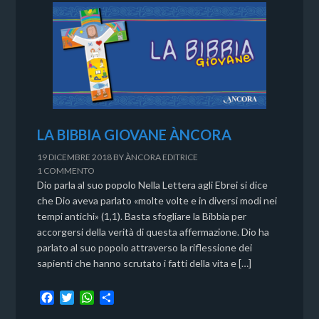
LA BIBBIA GIOVANE ÀNCORA
19 DICEMBRE 2018
BY
ÀNCORA EDITRICE
1 COMMENTO
Dio parla al suo popolo Nella Lettera agli Ebrei si dice
che Dio aveva parlato «molte volte e in diversi modi nei
tempi antichi» (1,1). Basta sfogliare la Bibbia per
accorgersi della verità di questa affermazione. Dio ha
parlato al suo popolo attraverso la riflessione dei
sapienti che hanno scrutato i fatti della vita e […]
F
T
W
C
a
w
h
o