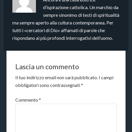
d’ispirazione cattolica. Un marchio da
sempre sinonimo di testi di spiritualità
ma sempre aperto alla cultura contemporanea. Per
tutti i «cercatori di Dio» affamati di parole che
rispondano ai più profondi interrogativi dell’uomo.
Lascia un commento
Il tuo indirizzo email non sarà pubblicato.
I campi
obbligatori sono contrassegnati
*
Commento
*