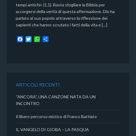
tempi antichi» (1,1). Basta sfogliare la Bibbia per
accorgersi della verità di questa affermazione. Dio ha
parlato al suo popolo attraverso la riflessione dei
sapienti che hanno scrutato i fatti della vita e […]
F
T
W
C
a
w
h
o
c
i
a
n
e
t
t
d
b
t
s
i
o
e
A
v
o
r
p
i
k
p
d
ARTICOLI RECENTI
i
“ANCORA”, UNA CANZONE NATA DA UN
INCONTRO
Il libero percorso mistico di Franco Battiato
IL VANGELO DI GIOBA – LA PASQUA