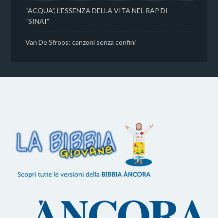
“ACQUA”, L’ESSENZA DELLA VITA NEL RAP DI
“SINAI”
Van De Sfroos: canzoni senza confini