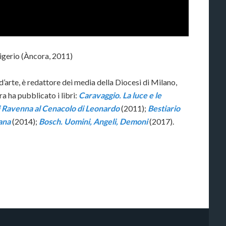
rigerio (Àncora, 2011)
o d’arte, è redattore dei media della Diocesi di Milano,
ra ha pubblicato i libri:
Caravaggio. La luce e le
i Ravenna al Cenacolo di Leonardo
(2011);
Bestiario
iana
(2014);
Bosch. Uomini, Angeli, Demoni
(2017).