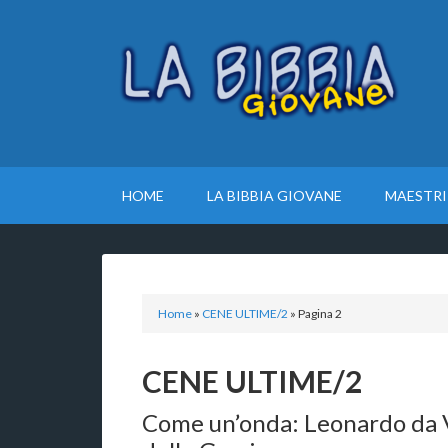
HOME
LA BIBBIA GIOVANE
MAESTRI
Home
»
CENE ULTIME/2
»
Pagina 2
CENE ULTIME/2
Come un’onda: Leonardo da Vi