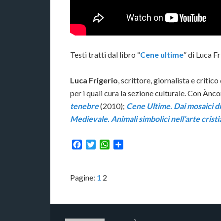
Testi tratti dal libro “
Cene ultime
” di Luca F
Luca Frigerio
, scrittore, giornalista e critic
per i quali cura la sezione culturale. Con Ànco
tenebre
(2010);
Cene Ultime. Dai mosaici d
Medievale. Animali simbolici nell’arte crist
Facebook
Twitter
WhatsApp
Condividi
Pagine:
1
2