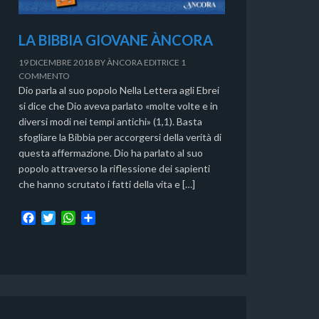
LA BIBBIA GIOVANE ÀNCORA
19 DICEMBRE 2018
BY
ÀNCORA EDITRICE
1
COMMENTO
Dio parla al suo popolo Nella Lettera agli Ebrei
si dice che Dio aveva parlato «molte volte e in
diversi modi nei tempi antichi» (1,1). Basta
sfogliare la Bibbia per accorgersi della verità di
questa affermazione. Dio ha parlato al suo
popolo attraverso la riflessione dei sapienti
che hanno scrutato i fatti della vita e […]
F
T
W
C
a
w
h
o
c
i
a
n
e
t
t
d
b
t
s
i
o
e
A
v
o
r
p
i
k
p
d