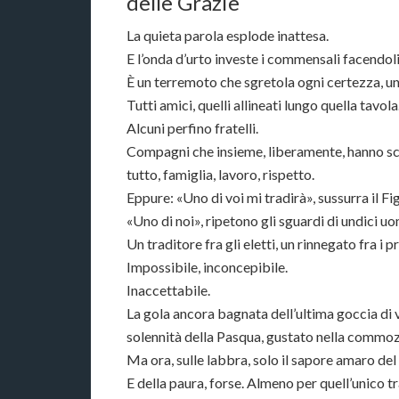
delle Grazie
La quieta parola esplode inattesa.
E l’onda d’urto investe i commensali facendol
È un terremoto che sgretola ogni certezza, un
Tutti amici, quelli allineati lungo quella tavola
Alcuni perfino fratelli.
Compagni che insieme, liberamente, hanno scel
tutto, famiglia, lavoro, rispetto.
Eppure: «Uno di voi mi tradirà», sussurra il Fi
«Uno di noi», ripetono gli sguardi di undici uom
Un traditore fra gli eletti, un rinnegato fra i pr
Impossibile, inconcepibile.
Inaccettabile.
La gola ancora bagnata dell’ultima goccia di v
solennità della Pasqua, gustato nella commo
Ma ora, sulle labbra, solo il sapore amaro del
E della paura, forse. Almeno per quell’unico tra