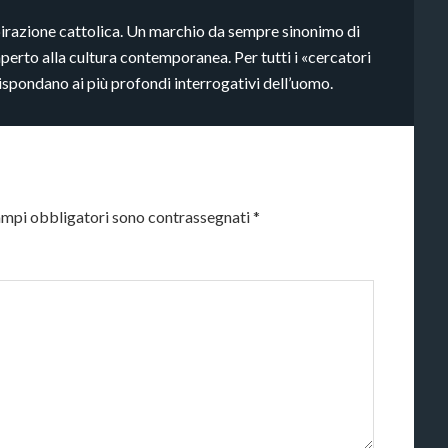
pirazione cattolica. Un marchio da sempre sinonimo di
aperto alla cultura contemporanea. Per tutti i «cercatori
rispondano ai più profondi interrogativi dell’uomo.
ampi obbligatori sono contrassegnati
*