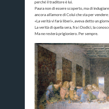
perché il traditore è lui.
Paura non di essere scoperto, ma di indugiare,
ancora all’amore di Colui che sta per vendere
«La verità vi farà liberi», aveva detto un gior
La verità di quella sera, fra i Dodici, la conos
Ma ne resterà prigioniero. Per sempre.