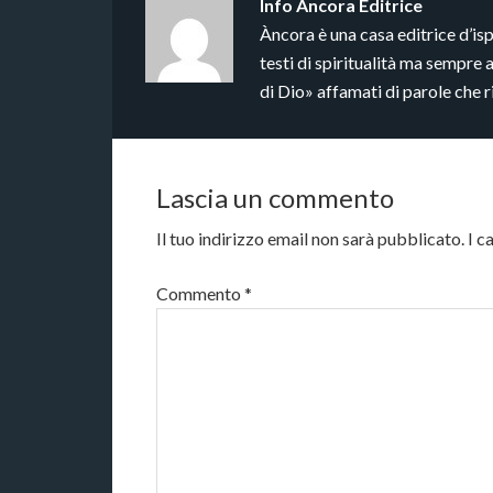
Info
Àncora Editrice
Àncora è una casa editrice d’is
testi di spiritualità ma sempre 
di Dio» affamati di parole che 
Lascia un commento
Il tuo indirizzo email non sarà pubblicato.
I c
Commento
*