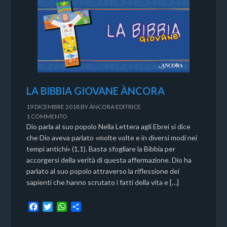
LA BIBBIA GIOVANE ÀNCORA
19 DICEMBRE 2018
BY
ÀNCORA EDITRICE
1 COMMENTO
Dio parla al suo popolo Nella Lettera agli Ebrei si dice
che Dio aveva parlato «molte volte e in diversi modi nei
tempi antichi» (1,1). Basta sfogliare la Bibbia per
accorgersi della verità di questa affermazione. Dio ha
parlato al suo popolo attraverso la riflessione dei
sapienti che hanno scrutato i fatti della vita e […]
F
T
W
C
a
w
h
o
c
i
a
n