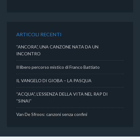
e
t
t
d
b
t
s
i
o
e
A
v
o
r
p
i
k
p
d
ARTICOLI RECENTI
i
“ANCORA”, UNA CANZONE NATA DA UN
INCONTRO
Il libero percorso mistico di Franco Battiato
IL VANGELO DI GIOBA – LA PASQUA
“ACQUA”, L’ESSENZA DELLA VITA NEL RAP DI
“SINAI”
Van De Sfroos: canzoni senza confini