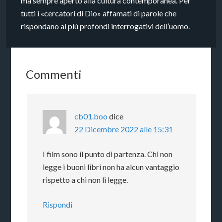
ma sempre aperto alla cultura contemporanea. Per
tutti i «cercatori di Dio» affamati di parole che
rispondano ai più profondi interrogativi dell’uomo.
Commenti
cb01.boo
dice
22 Dicembre 2022 alle 15:31
I film sono il punto di partenza. Chi non
legge i buoni libri non ha alcun vantaggio
rispetto a chi non li legge.
Rispondi