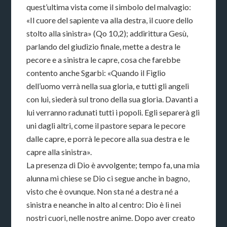
quest’ultima vista come il simbolo del malvagio:
«Il cuore del sapiente va alla destra, il cuore dello
stolto alla sinistra» (Qo 10,2); addirittura Gesù,
parlando del giudizio finale, mette a destra le
pecore e a sinistra le capre, cosa che farebbe
contento anche Sgarbi: «Quando il Figlio
dell’uomo verrà nella sua gloria, e tutti gli angeli
con lui, siederà sul trono della sua gloria. Davanti a
lui verranno radunati tutti i popoli. Egli separerà gli
uni dagli altri, come il pastore separa le pecore
dalle capre, e porrà le pecore alla sua destra e le
capre alla sinistra».
La presenza di Dio è avvolgente; tempo fa, una mia
alunna mi chiese se Dio ci segue anche in bagno,
visto che è ovunque. Non sta né a destra né a
sinistra e neanche in alto al centro: Dio è lì nei
nostri cuori, nelle nostre anime. Dopo aver creato