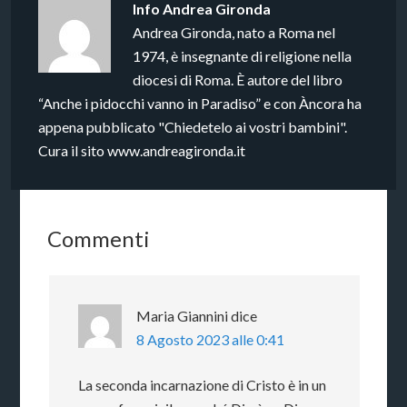
Info
Andrea Gironda
Andrea Gironda, nato a Roma nel
1974, è insegnante di religione nella
diocesi di Roma. È autore del libro
“Anche i pidocchi vanno in Paradiso” e con Àncora ha
appena pubblicato "Chiedetelo ai vostri bambini".
Cura il sito www.andreagironda.it
Commenti
Maria Giannini
dice
8 Agosto 2023 alle 0:41
La seconda incarnazione di Cristo è in un