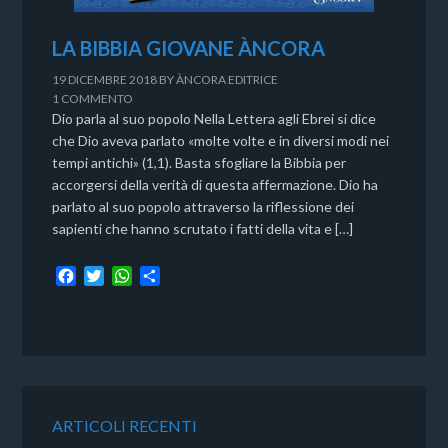
LA BIBBIA GIOVANE ÀNCORA
19 DICEMBRE 2018
BY
ÀNCORA EDITRICE
1 COMMENTO
Dio parla al suo popolo Nella Lettera agli Ebrei si dice
che Dio aveva parlato «molte volte e in diversi modi nei
tempi antichi» (1,1). Basta sfogliare la Bibbia per
accorgersi della verità di questa affermazione. Dio ha
parlato al suo popolo attraverso la riflessione dei
sapienti che hanno scrutato i fatti della vita e […]
F
T
W
C
a
w
h
o
c
i
a
n
e
t
t
d
b
t
s
i
o
e
A
v
o
r
p
i
k
p
d
ARTICOLI RECENTI
i