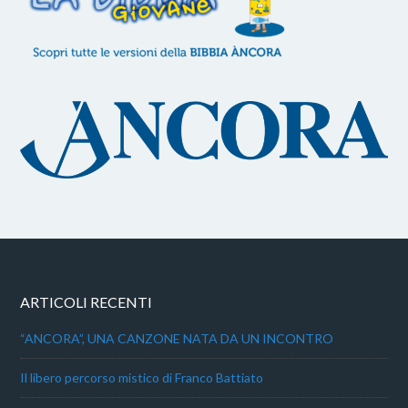
ARTICOLI RECENTI
“ANCORA”, UNA CANZONE NATA DA UN INCONTRO
Il libero percorso mistico di Franco Battiato