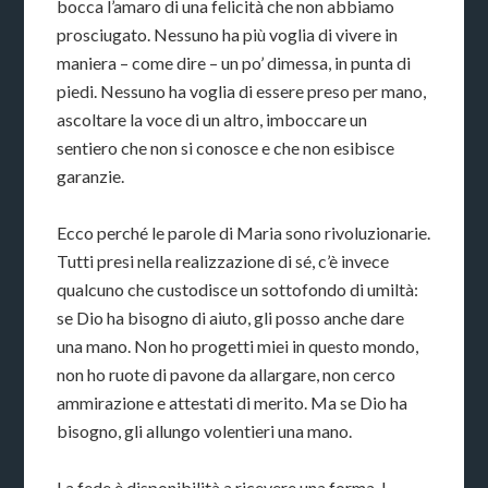
bocca l’amaro di una felicità che non abbiamo
prosciugato. Nessuno ha più voglia di vivere in
maniera – come dire – un po’ dimessa, in punta di
piedi. Nessuno ha voglia di essere preso per mano,
ascoltare la voce di un altro, imboccare u
n
sentiero che non si conosce e che non esibisce
garanzie.
Ecco perché le parole di Maria sono rivoluzionarie.
Tutti presi nella realizzazione di sé, c’è invece
qualcuno che custodisce un sottofondo di umiltà:
se Dio ha bisogno di aiuto, gli posso anche dare
una mano. Non ho progetti miei in questo mondo,
non ho ruote di pavone da allargare, non cerco
ammirazione e attestati di merito. Ma se Dio ha
bisogno, gli allungo volentieri una mano.
La fede è disponibilità a ricevere una forma. I