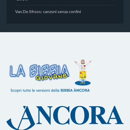
Van De Sfroos: canzoni senza confini