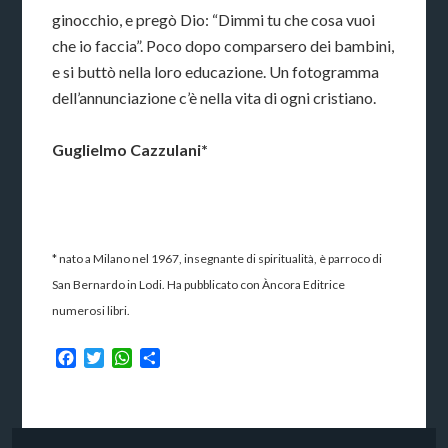
ginocchio, e pregò Dio: “Dimmi tu che cosa vuoi
che io faccia”. Poco dopo comparsero dei bambini,
e si buttò nella loro educazione. Un fotogramma
dell’annunciazione c’è nella vita di ogni cristiano.
Guglielmo Cazzulani*
* nato a Milano nel 1967, insegnante di spiritualità, è parroco di
San Bernardo in Lodi. Ha pubblicato con Àncora Editrice
numerosi libri.
Facebook
Twitter
WhatsApp
Condividi