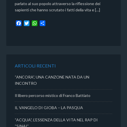
parlato al suo popolo attraverso la riflessione dei
sapienti che hanno scrutato i fatti della vita e […]
F
T
W
C
a
w
h
o
c
i
a
n
e
t
t
d
b
t
s
i
o
e
A
v
o
r
p
i
k
p
d
ARTICOLI RECENTI
i
“ANCORA”, UNA CANZONE NATA DA UN
INCONTRO
Il libero percorso mistico di Franco Battiato
IL VANGELO DI GIOBA – LA PASQUA
“ACQUA”, L’ESSENZA DELLA VITA NEL RAP DI
“SINAI”