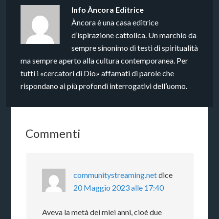
Info
Àncora Editrice
Àncora è una casa editrice
d’ispirazione cattolica. Un marchio da
sempre sinonimo di testi di spiritualità
ma sempre aperto alla cultura contemporanea. Per
tutti i «cercatori di Dio» affamati di parole che
rispondano ai più profondi interrogativi dell’uomo.
Commenti
communitystreaming.net
dice
20 Maggio 2023 alle 17:40
Aveva la metà dei miei anni, cioè due