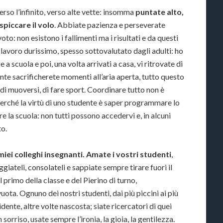
erso l’infinito, verso alte vette: insomma
puntate alto,
spiccare il volo
. Abbiate pazienza e perseverate
o: non esistono i fallimenti ma i risultati e da questi
n lavoro durissimo, spesso sottovalutato dagli adulti: ho
 a scuola e poi, una volta arrivati a casa, vi ritrovate di
ente sacrificherete momenti all’aria aperta, tutto questo
, di muoversi, di fare sport. Coordinare tutto non è
 perché la virtù di uno studente è saper programmare lo
 la scuola: non tutti possono accedervi e, in alcuni
to.
iei colleghi insegnanti. Amate i vostri studenti
,
giateli, consolateli e sappiate sempre tirare fuori il
 primo della classe e del Pierino di turno,
ota. Ognuno dei nostri studenti, dai più piccini ai più
dente, altre volte nascosta; siate ricercatori di quei
 sorriso, usate sempre l’ironia, la gioia, la gentilezza.