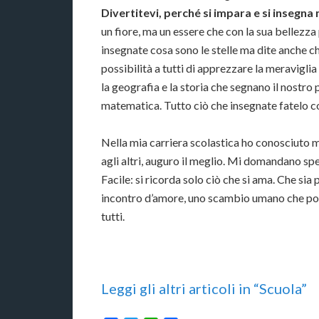
Divertitevi, perché si impara e si insegna
un fiore, ma un essere che con la sua bellezz
insegnate cosa sono le stelle ma dite anche che
possibilità a tutti di apprezzare la meraviglia 
la geografia e la storia che segnano il nostro 
matematica. Tutto ciò che insegnate fatelo co
Nella mia carriera scolastica ho conosciuto mig
agli altri, auguro il meglio. Mi domandano spe
Facile: si ricorda solo ciò che si ama. Che sia 
incontro d’amore, uno scambio umano che possa
tutti.
Leggi gli altri articoli in “Scuola”