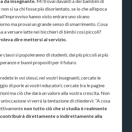
la da insegnante.
Mi trovai davanti a dei bambini di
 non si sa chi fosse più disorientato, se io che all’epoca
all’improvviso hanno visto entrare uno strano
 giorno ma provai un grande senso di smarrimento. Cosa
 a versare latte nei bicchieri di bimbi così piccoli?
voleva dire mettersi al servizio.
e classi si popoleranno di studenti, dai più piccoli ai più
 speranze e buoni propositi per il futuro.
edete in voi stessi, nei vostri insegnanti, cercate le
gio di porle ai vostri educatori; cercate tra le pagine
gazioni ma ciò che darà un valore alla vostra crescita. Non
i un’occasione vi verrà la tentazione di chiedervi: “A cosa
fettivamente
non tutto ciò che si studia è realmente
a contribuirà direttamente o indirettamente alla