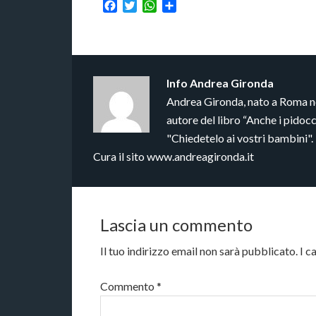
Facebook
Twitter
WhatsApp
Condividi
Info
Andrea Gironda
Andrea Gironda, nato a Roma nel
autore del libro “Anche i pido
"Chiedetelo ai vostri bambini".
Cura il sito www.andreagironda.it
Lascia un commento
Il tuo indirizzo email non sarà pubblicato.
I c
Commento
*