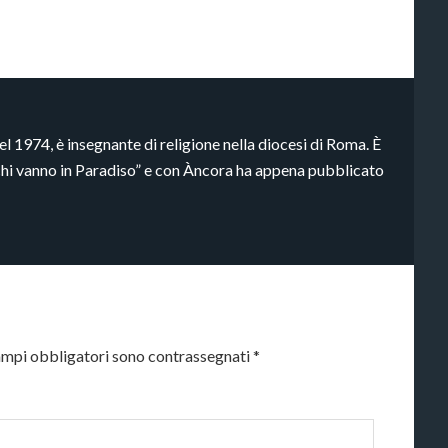
 1974, è insegnante di religione nella diocesi di Roma. È
cchi vanno in Paradiso” e con Àncora ha appena pubblicato
ampi obbligatori sono contrassegnati
*