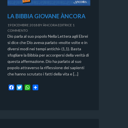
LA BIBBIA GIOVANE ÀNCORA
19 DICEMBRE 2018
BY
ÀNCORA EDITRICE
1
COMMENTO
Dio parla al suo popolo Nella Lettera agli Ebrei
si dice che Dio aveva parlato «molte volte e in
diversi modi nei tempi antichi» (1,1). Basta
sfogliare la Bibbia per accorgersi della verità di
questa affermazione. Dio ha parlato al suo
popolo attraverso la riflessione dei sapienti
che hanno scrutato i fatti della vita e […]
F
T
W
C
a
w
h
o
c
i
a
n
e
t
t
d
b
t
s
i
o
e
A
v
o
r
p
i
k
p
d