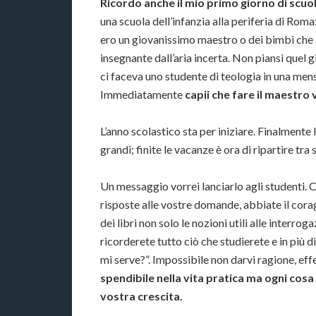
Ricordo anche il mio primo giorno di scuo
una scuola dell’infanzia alla periferia di Roma:
ero un giovanissimo maestro o dei bimbi che 
insegnante dall’aria incerta. Non piansi quel
ci faceva uno studente di teologia in una mensa
Immediatamente
capii che fare il maestro 
L’anno scolastico sta per iniziare. Finalmente l
grandi; finite le vacanze è ora di ripartire tra
Un messaggio vorrei lanciarlo agli studenti. Cr
risposte alle vostre domande, abbiate il corag
dei libri non solo le nozioni utili alle interro
ricorderete tutto ciò che studierete e in più d
mi serve?”. Impossibile non darvi ragione, ef
spendibile nella vita pratica ma ogni cos
vostra crescita.