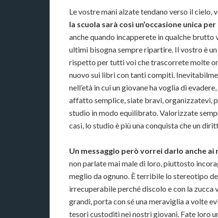
Le vostre mani alzate tendano verso il cielo, v
la scuola sarà così un’occasione unica per 
anche quando incapperete in qualche brutto vot
ultimi bisogna sempre ripartire. Il vostro è u
rispetto per tutti voi che trascorrete molte ore
nuovo sui libri con tanti compiti. Inevitabilm
nell’età in cui un giovane ha voglia di evadere
affatto semplice, siate bravi, organizzatevi,
studio in modo equilibrato. Valorizzate sempre
casi, lo studio è più una conquista che un dirit
Un messaggio però vorrei darlo anche ai m
non parlate mai male di loro, piuttosto incorag
meglio da ognuno. È terribile lo stereotipo del
irrecuperabile perché discolo e con la zucca vu
grandi, porta con sé una meraviglia a volte evi
tesori custoditi nei nostri giovani. Fate loro un