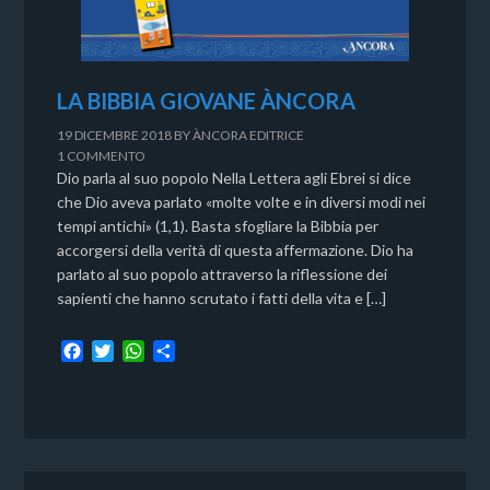
LA BIBBIA GIOVANE ÀNCORA
19 DICEMBRE 2018
BY
ÀNCORA EDITRICE
1 COMMENTO
Dio parla al suo popolo Nella Lettera agli Ebrei si dice
che Dio aveva parlato «molte volte e in diversi modi nei
tempi antichi» (1,1). Basta sfogliare la Bibbia per
accorgersi della verità di questa affermazione. Dio ha
parlato al suo popolo attraverso la riflessione dei
sapienti che hanno scrutato i fatti della vita e […]
F
T
W
C
a
w
h
o
c
i
a
n
e
t
t
d
b
t
s
i
o
e
A
v
o
r
p
i