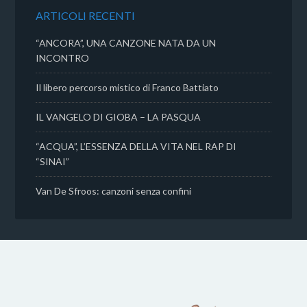
k
p
d
ARTICOLI RECENTI
i
“ANCORA”, UNA CANZONE NATA DA UN
INCONTRO
Il libero percorso mistico di Franco Battiato
IL VANGELO DI GIOBA – LA PASQUA
“ACQUA”, L’ESSENZA DELLA VITA NEL RAP DI
“SINAI”
Van De Sfroos: canzoni senza confini