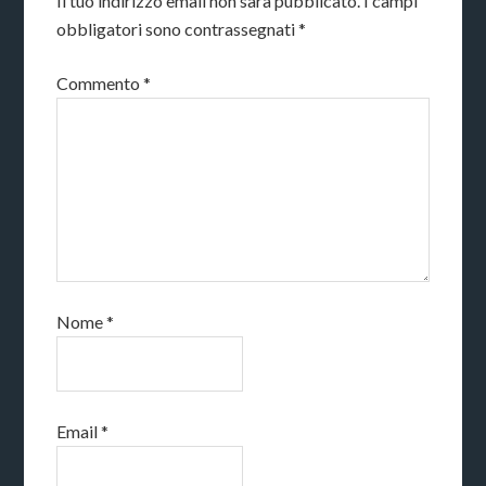
Il tuo indirizzo email non sarà pubblicato.
I campi
obbligatori sono contrassegnati
*
Commento
*
Nome
*
Email
*