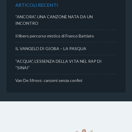
k
p
d
ARTICOLI RECENTI
i
“ANCORA”, UNA CANZONE NATA DA UN
INCONTRO
Il libero percorso mistico di Franco Battiato
IL VANGELO DI GIOBA – LA PASQUA
“ACQUA”, L’ESSENZA DELLA VITA NEL RAP DI
“SINAI”
Van De Sfroos: canzoni senza confini