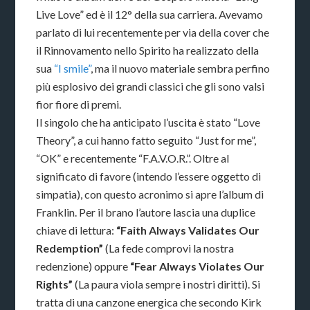
Live Love” ed è il 12° della sua carriera. Avevamo
parlato di lui recentemente per via della cover che
il Rinnovamento nello Spirito ha realizzato della
sua
“I smile”
, ma il nuovo materiale sembra perfino
più esplosivo dei grandi classici che gli sono valsi
fior fiore di premi.
Il singolo che ha anticipato l’uscita è stato “Love
Theory”, a cui hanno fatto seguito “Just for me”,
“OK” e recentemente “F.A.V.O.R.”. Oltre al
significato di favore (intendo l’essere oggetto di
simpatia), con questo acronimo si apre l’album di
Franklin. Per il brano l’autore lascia una duplice
chiave di lettura:
“Faith Always Validates Our
Redemption”
(La fede comprovi la nostra
redenzione) oppure
“Fear Always Violates Our
Rights”
(La paura viola sempre i nostri diritti). Si
tratta di una canzone energica che secondo Kirk