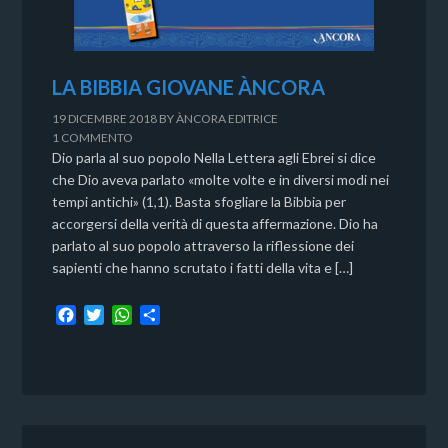
LA BIBBIA GIOVANE ÀNCORA
19 DICEMBRE 2018
BY
ÀNCORA EDITRICE
1 COMMENTO
Dio parla al suo popolo Nella Lettera agli Ebrei si dice
che Dio aveva parlato «molte volte e in diversi modi nei
tempi antichi» (1,1). Basta sfogliare la Bibbia per
accorgersi della verità di questa affermazione. Dio ha
parlato al suo popolo attraverso la riflessione dei
sapienti che hanno scrutato i fatti della vita e […]
F
T
W
C
a
w
h
o
c
i
a
n
e
t
t
d
b
t
s
i
o
e
A
v
o
r
p
i