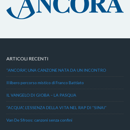
ARTICOLI RECENTI
“ANCORA”, UNA CANZONE NATA DA UN INCONTRO
Il libero percorso mistico di Franco Battiato
IL VANGELO DI GIOBA – LA PASQUA
“ACQUA”, L’ESSENZA DELLA VITA NEL RAP DI “SINAI”
Van De Sfroos: canzoni senza confini