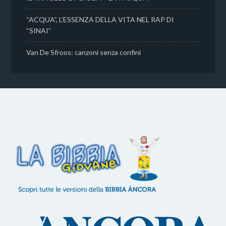
“ACQUA”, L’ESSENZA DELLA VITA NEL RAP DI
“SINAI”
Van De Sfroos: canzoni senza confini