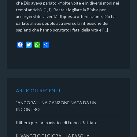
che Dio aveva parlato «molte volte e in diversi modi nei
tempi antichi» (1,1). Basta sfogliare la Bibbia per
accorgersi della verità di questa affermazione. Dio ha
parlato al suo popolo attraverso la riflessione dei
sapienti che hanno scrutato i fatti della vita e […]
F
T
W
C
a
w
h
o
c
i
a
n
e
t
t
d
b
t
s
i
o
e
A
v
o
r
p
i
k
p
d
ARTICOLI RECENTI
i
“ANCORA”, UNA CANZONE NATA DA UN
INCONTRO
Il libero percorso mistico di Franco Battiato
IL VANGELO DI GIOBA – LA PASQUA