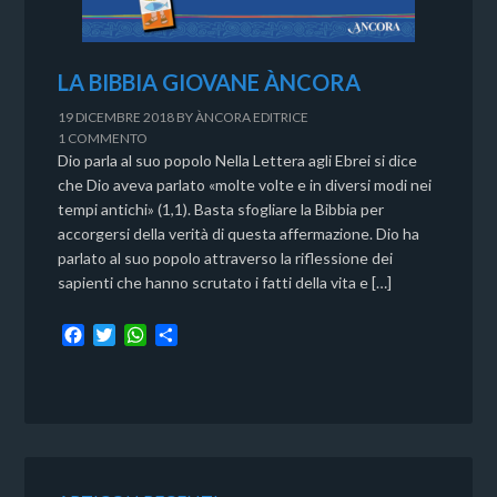
LA BIBBIA GIOVANE ÀNCORA
19 DICEMBRE 2018
BY
ÀNCORA EDITRICE
1 COMMENTO
Dio parla al suo popolo Nella Lettera agli Ebrei si dice
che Dio aveva parlato «molte volte e in diversi modi nei
tempi antichi» (1,1). Basta sfogliare la Bibbia per
accorgersi della verità di questa affermazione. Dio ha
parlato al suo popolo attraverso la riflessione dei
sapienti che hanno scrutato i fatti della vita e […]
F
T
W
C
a
w
h
o
c
i
a
n
e
t
t
d
b
t
s
i
o
e
A
v
o
r
p
i
k
p
d