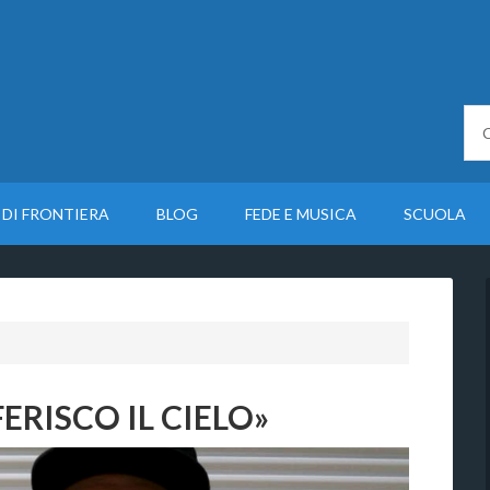
 DI FRONTIERA
BLOG
FEDE E MUSICA
SCUOLA
FERISCO IL CIELO»