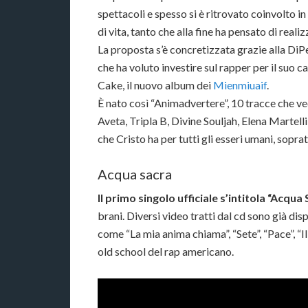
spettacoli e spesso si è ritrovato coinvolto in 
di vita, tanto che alla fine ha pensato di reali
La proposta s’è concretizzata grazie alla DiP
che ha voluto investire sul rapper per il su
Cake, il nuovo album dei
Mienmiuaif
.
È nato così “Animadvertere”, 10 tracce che v
Aveta, Tripla B, Divine Souljah, Elena Martel
che Cristo ha per tutti gli esseri umani, sopr
Acqua sacra
Il primo singolo ufficiale s’intitola “Acqua
brani. Diversi video tratti dal cd sono già disp
come “La mia anima chiama”, “Sete”, “Pace”, “I
old school del rap americano.