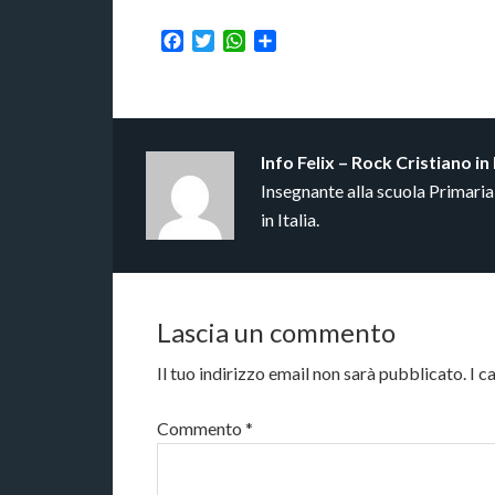
Facebook
Twitter
WhatsApp
Condividi
Info
Felix – Rock Cristiano in 
Insegnante alla scuola Primari
in Italia.
Lascia un commento
Il tuo indirizzo email non sarà pubblicato.
I c
Commento
*