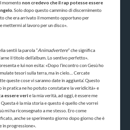
uel momento
non credevo che il rap potesse essere
angelo
. Solo dopo questo cammino di discernimento
pito che era arrivato il momento opportuno per
e mettermi al lavoro per un disco».
ia sentii la parola “
Animadvertere
” che significa
farne il titolo dell’album. Lo sentivo perfetto».
resenta e lui non esita: «Dopo l’incontro con Gesù ho
mulate tesori sulla terra, ma in cielo… Cercate
tutte queste cose vi saranno date in aggiunta’. Questo
in pratica ne ho potuto constatare la veridicità» e
ta essere veri
e la mia verità, ad oggi, è essere me
 Questa è la mia storia e questo è quello che vorrei
sù mi ha riconsegnato a me stesso. Ero come
ificato, anche se sperimento giorno dopo giorno che è
 in progressione».