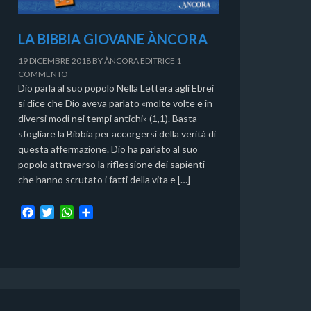
LA BIBBIA GIOVANE ÀNCORA
19 DICEMBRE 2018
BY
ÀNCORA EDITRICE
1
COMMENTO
Dio parla al suo popolo Nella Lettera agli Ebrei
si dice che Dio aveva parlato «molte volte e in
diversi modi nei tempi antichi» (1,1). Basta
sfogliare la Bibbia per accorgersi della verità di
questa affermazione. Dio ha parlato al suo
popolo attraverso la riflessione dei sapienti
che hanno scrutato i fatti della vita e […]
F
T
W
C
a
w
h
o
c
i
a
n
e
t
t
d
b
t
s
i
o
e
A
v
o
r
p
i
k
p
d