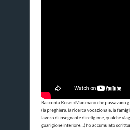
Racconta Kose: «Man mano che passavano gli a
(la preghiera, la ricerca vocazionale, la famigli
lavoro di insegnante di religione, qualche via
guarigione interiore…) ho accumulato scrittura