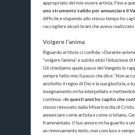
appropriato del mio essere artista. Fino a q
uno strumento valido per annunciare il V
difficile e stupendo allo stesso tempo ho ca
raccogliere alcuni brani che avevo realizzato 
Volgere l’anima
Riguardo al titolo ci confida: «Durante un’omel
“volgere l’anima” e subito ebbi l’intuizione di 
Gli chiediamo quale passo del Vangelo lo rapp
sempre fatto mio il passo che dice: ‘Non accu
anzitutto il regno di Dio e la sua giustizia, e 
insegnamento mi ha interpellato e mettendolo 
continua: «
In questi anni ho capito che con
stesso rinnovato dalla Misericordia di Cristo.
annunciare come artista e come cristiano. Ge
frammentato. Il Suo amore mi ha guarito e un
un rinnovamento lento, mai concluso e sempre