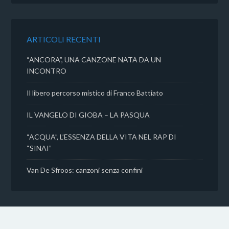
b
t
s
i
o
e
A
v
o
r
p
i
k
p
d
ARTICOLI RECENTI
i
“ANCORA”, UNA CANZONE NATA DA UN
INCONTRO
Il libero percorso mistico di Franco Battiato
IL VANGELO DI GIOBA – LA PASQUA
“ACQUA”, L’ESSENZA DELLA VITA NEL RAP DI
“SINAI”
Van De Sfroos: canzoni senza confini