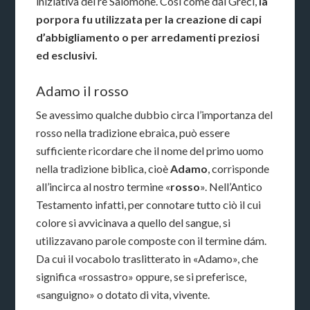
iniziativa del re Salomone. Così come dai Greci,
la
porpora fu utilizzata per la creazione di capi
d’abbigliamento o per arredamenti preziosi
ed esclusivi.
Adamo il rosso
Se avessimo qualche dubbio circa l’importanza del
rosso nella tradizione ebraica, può essere
sufficiente ricordare che il nome del primo uomo
nella tradizione biblica, cioè
Adamo
, corrisponde
all’incirca al nostro termine «
rosso
». Nell’Antico
Testamento infatti, per connotare tutto ciò il cui
colore si avvicinava a quello del sangue, si
utilizzavano parole composte con il termine dám.
Da cui il vocabolo traslitterato in «Adamo», che
significa «rossastro» oppure, se si preferisce,
«sanguigno» o dotato di vita, vivente.