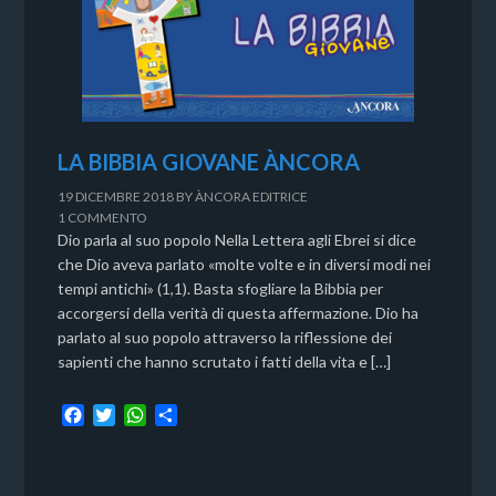
LA BIBBIA GIOVANE ÀNCORA
19 DICEMBRE 2018
BY
ÀNCORA EDITRICE
1 COMMENTO
Dio parla al suo popolo Nella Lettera agli Ebrei si dice
che Dio aveva parlato «molte volte e in diversi modi nei
tempi antichi» (1,1). Basta sfogliare la Bibbia per
accorgersi della verità di questa affermazione. Dio ha
parlato al suo popolo attraverso la riflessione dei
sapienti che hanno scrutato i fatti della vita e […]
F
T
W
C
a
w
h
o
c
i
a
n
e
t
t
d