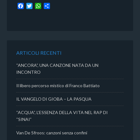
F
T
W
C
a
w
h
o
c
i
a
n
e
t
t
d
b
t
s
i
o
e
A
v
o
r
p
i
k
p
d
ARTICOLI RECENTI
i
“ANCORA”, UNA CANZONE NATA DA UN
INCONTRO
Il libero percorso mistico di Franco Battiato
IL VANGELO DI GIOBA – LA PASQUA
“ACQUA”, L’ESSENZA DELLA VITA NEL RAP DI
“SINAI”
Van De Sfroos: canzoni senza confini