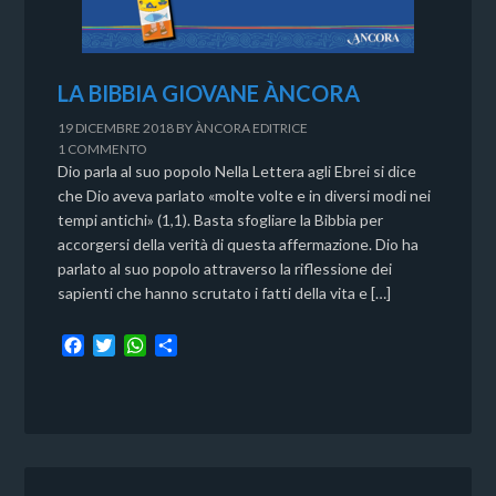
LA BIBBIA GIOVANE ÀNCORA
19 DICEMBRE 2018
BY
ÀNCORA EDITRICE
1 COMMENTO
Dio parla al suo popolo Nella Lettera agli Ebrei si dice
che Dio aveva parlato «molte volte e in diversi modi nei
tempi antichi» (1,1). Basta sfogliare la Bibbia per
accorgersi della verità di questa affermazione. Dio ha
parlato al suo popolo attraverso la riflessione dei
sapienti che hanno scrutato i fatti della vita e […]
F
T
W
C
a
w
h
o
c
i
a
n
e
t
t
d
b
t
s
i
o
e
A
v
o
r
p
i