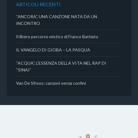
k
p
d
ARTICOLI RECENTI
i
“ANCORA”, UNA CANZONE NATA DA UN
INCONTRO
Il libero percorso mistico di Franco Battiato
IL VANGELO DI GIOBA – LA PASQUA
“ACQUA”, L’ESSENZA DELLA VITA NEL RAP DI
“SINAI”
Van De Sfroos: canzoni senza confini