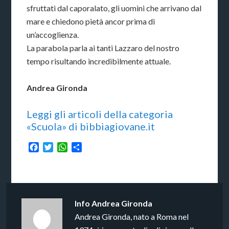
sfruttati dal caporalato, gli uomini che arrivano dal
mare e chiedono pietà ancor prima di
un’accoglienza.
La parabola parla ai tanti Lazzaro del nostro
tempo risultando incredibilmente attuale.
Andrea Gironda
Leggi gli articoli della categoria
«Scuola» di bibbiagiovane.it
Facebook
Twitter
WhatsApp
Condividi
Info
Andrea Gironda
Andrea Gironda, nato a Roma nel