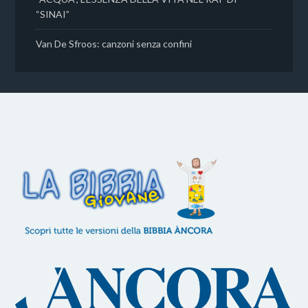
“SINAI”
Van De Sfroos: canzoni senza confini