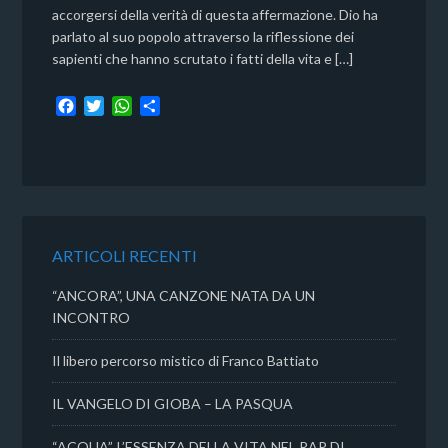
accorgersi della verità di questa affermazione. Dio ha
parlato al suo popolo attraverso la riflessione dei
sapienti che hanno scrutato i fatti della vita e […]
F
T
W
C
a
w
h
o
c
i
a
n
e
t
t
d
b
t
s
i
o
e
A
v
o
r
p
i
k
p
d
ARTICOLI RECENTI
i
“ANCORA”, UNA CANZONE NATA DA UN
INCONTRO
Il libero percorso mistico di Franco Battiato
IL VANGELO DI GIOBA – LA PASQUA
“ACQUA”, L’ESSENZA DELLA VITA NEL RAP DI