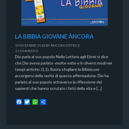
LA BIBBIA GIOVANE ÀNCORA
19 DICEMBRE 2018
BY
ÀNCORA EDITRICE
1 COMMENTO
Dio parla al suo popolo Nella Lettera agli Ebrei si dice
che Dio aveva parlato «molte volte e in diversi modi nei
tempi antichi» (1,1). Basta sfogliare la Bibbia per
accorgersi della verità di questa affermazione. Dio ha
parlato al suo popolo attraverso la riflessione dei
sapienti che hanno scrutato i fatti della vita e […]
F
T
W
C
a
w
h
o
c
i
a
n
e
t
t
d
b
t
s
i