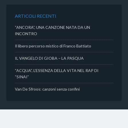
o
e
A
v
o
r
p
i
k
p
d
ARTICOLI RECENTI
i
“ANCORA”, UNA CANZONE NATA DA UN
INCONTRO
Il libero percorso mistico di Franco Battiato
IL VANGELO DI GIOBA – LA PASQUA
“ACQUA”, L’ESSENZA DELLA VITA NEL RAP DI
“SINAI”
Van De Sfroos: canzoni senza confini