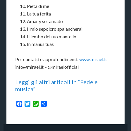
Pietà di me
La tua ferita
Amar y ser amado
Il mio sepolcro spalancherai
Il lembo del tuo mantello
In manus tuas
Per contatti e approfondimenti:
www.mirael.it
–
info@mirael.it – @miraelofficial
Leggi gli altri articoli in “Fede e
musica”
Facebook
Twitter
WhatsApp
Condividi