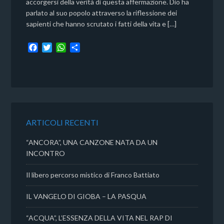
accorgersi della verità di questa affermazione. Dio ha
parlato al suo popolo attraverso la riflessione dei
sapienti che hanno scrutato i fatti della vita e […]
F
T
W
C
a
w
h
o
c
i
a
n
e
t
t
d
b
t
s
i
o
e
A
v
o
r
p
i
k
p
d
ARTICOLI RECENTI
i
“ANCORA”, UNA CANZONE NATA DA UN
INCONTRO
Il libero percorso mistico di Franco Battiato
IL VANGELO DI GIOBA – LA PASQUA
“ACQUA”, L’ESSENZA DELLA VITA NEL RAP DI