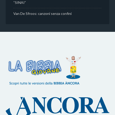
“SINAI”
Van De Sfroos: canzoni senza confini