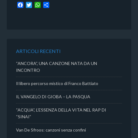
F
T
W
C
a
w
h
o
c
i
a
n
e
t
t
d
b
t
s
i
o
e
A
v
o
r
p
i
k
p
d
ARTICOLI RECENTI
i
“ANCORA”, UNA CANZONE NATA DA UN
INCONTRO
Il libero percorso mistico di Franco Battiato
IL VANGELO DI GIOBA – LA PASQUA
“ACQUA”, L’ESSENZA DELLA VITA NEL RAP DI
“SINAI”
Van De Sfroos: canzoni senza confini