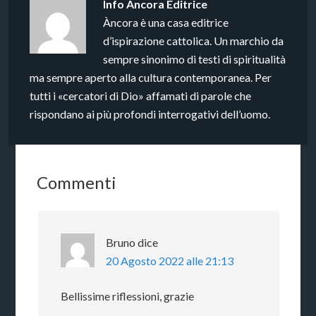
Info
Àncora Editrice
Àncora è una casa editrice
d’ispirazione cattolica. Un marchio da
sempre sinonimo di testi di spiritualità
ma sempre aperto alla cultura contemporanea. Per
tutti i «cercatori di Dio» affamati di parole che
rispondano ai più profondi interrogativi dell’uomo.
Commenti
Bruno
dice
20 Agosto 2022 alle 21:13
Bellissime riflessioni, grazie