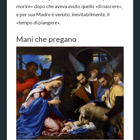
morire» dopo che aveva avuto quello «di nascere»,
e per sua Madre è venuto, inevitabilmente, il
«tempo di piangere».
Mani che pregano