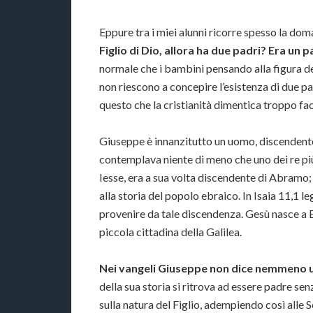
Eppure tra i miei alunni ricorre spesso la dom
Figlio di Dio, allora ha due padri? Era un p
normale che i bambini pensando alla figura de
non riescono a concepire l’esistenza di due pad
questo che la cristianità dimentica troppo fac
Giuseppe è innanzitutto un uomo, discendente 
contemplava niente di meno che uno dei re più i
Iesse, era a sua volta discendente di Abramo; 
alla storia del popolo ebraico. In Isaia 11,1 
provenire da tale discendenza. Gesù nasce a
piccola cittadina della Galilea.
Nei vangeli Giuseppe non dice nemmeno 
della sua storia si ritrova ad essere padre s
sulla natura del Figlio, adempiendo così alle Sc