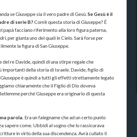
anda se Giuseppe sia il vero padre di Gesù.
Se Gesù è il
adre di serie B?
Com’è questa storia di Giuseppe? È
l papà facciano riferimento alla loro figura paterna,
ri, per giunta uno dei quali in Cielo. Sarà forse per
ilmente la figura di San Giuseppe.
del re Davide, quindi di una stirpe regale che
mportanti della storia di Israele. Davide, figlio di
Giuseppe è quindi a tutti gli effetti strettamente legato
leggiamo chiaramente che il Figlio di Dio doveva
 Betlemme perché Giuseppe era originario di questa
una parola.
Era un falegname che ad un certo punto
enza sapere come. Ubbidì al sogno che lo rassicurava
ritture in virtù della sua discendenza. Avrà cullato il