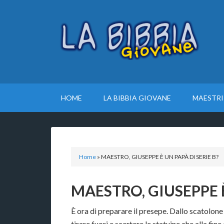
HOME
LA BIBBIA GIOVANE
MAESTRI
Home
»
MAESTRO, GIUSEPPE È UN PAPÀ DI SERIE B?
MAESTRO, GIUSEPPE È
È ora di preparare il presepe. Dallo scatolone 
tirare fuori e scartare le statuine che alla f