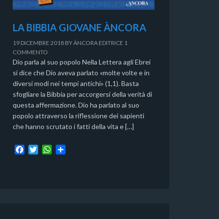
LA BIBBIA GIOVANE ÀNCORA
19 DICEMBRE 2018
BY
ÀNCORA EDITRICE
1
COMMENTO
Dio parla al suo popolo Nella Lettera agli Ebrei
si dice che Dio aveva parlato «molte volte e in
diversi modi nei tempi antichi» (1,1). Basta
sfogliare la Bibbia per accorgersi della verità di
questa affermazione. Dio ha parlato al suo
popolo attraverso la riflessione dei sapienti
che hanno scrutato i fatti della vita e […]
F
T
W
C
a
w
h
o
c
i
a
n
e
t
t
d
b
t
s
i
o
e
A
v
o
r
p
i
k
p
d