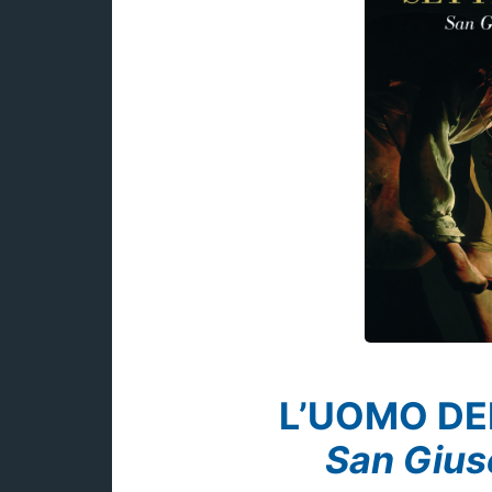
L’UOMO DEI
San Gius