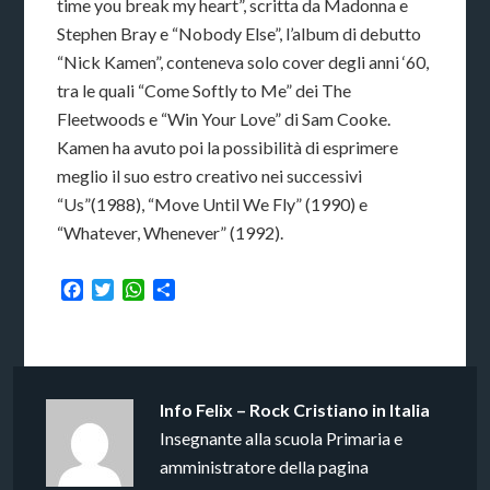
time you break my heart”, scritta da Madonna e
Stephen Bray e “Nobody Else”, l’album di debutto
“Nick Kamen”, conteneva solo cover degli anni ‘60,
tra le quali “Come Softly to Me” dei The
Fleetwoods e “Win Your Love” di Sam Cooke.
Kamen ha avuto poi la possibilità di esprimere
meglio il suo estro creativo nei successivi
“Us”(1988), “Move Until We Fly” (1990) e
“Whatever, Whenever” (1992).
Facebook
Twitter
WhatsApp
Condividi
Info
Felix – Rock Cristiano in Italia
Insegnante alla scuola Primaria e
amministratore della pagina