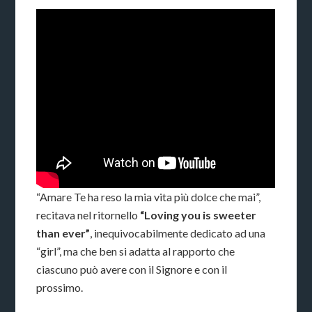
“Amare Te ha reso la mia vita più dolce che mai”,
recitava nel ritornello
“Loving you is sweeter
than ever”
, inequivocabilmente dedicato ad una
“girl”, ma che ben si adatta al rapporto che
ciascuno può avere con il Signore e con il
prossimo.