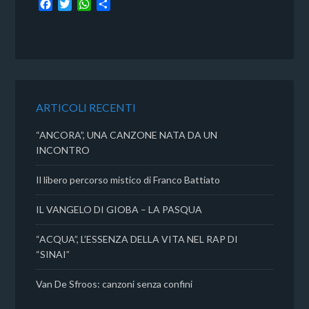
F
T
W
C
a
w
h
o
c
i
a
n
e
t
t
d
b
t
s
i
o
e
A
v
o
r
p
i
k
p
d
ARTICOLI RECENTI
i
“ANCORA”, UNA CANZONE NATA DA UN
INCONTRO
Il libero percorso mistico di Franco Battiato
IL VANGELO DI GIOBA – LA PASQUA
“ACQUA”, L’ESSENZA DELLA VITA NEL RAP DI
“SINAI”
Van De Sfroos: canzoni senza confini