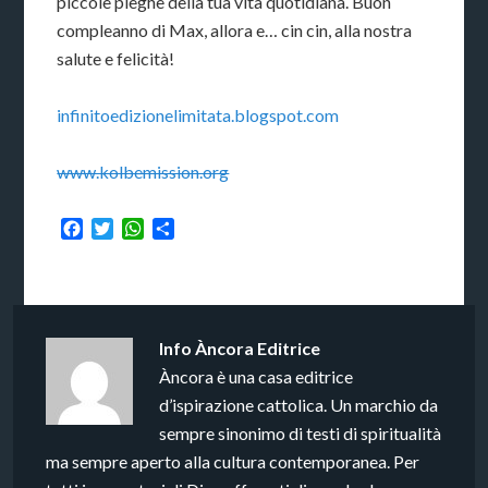
piccole pieghe della tua vita quotidiana. Buon
compleanno di Max, allora e… cin cin, alla nostra
salute e felicità!
infinitoedizionelimitata.blogspot.com
www.kolbemission.org
Facebook
Twitter
WhatsApp
Condividi
Info
Àncora Editrice
Àncora è una casa editrice
d’ispirazione cattolica. Un marchio da
sempre sinonimo di testi di spiritualità
ma sempre aperto alla cultura contemporanea. Per