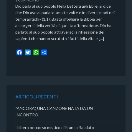
1 COMMENTO
Dio parla al suo popolo Nella Lettera agli Ebrei si dice
che Dio aveva parlato «molte volte e in diversi modi nei
tempi antichi» (1,1). Basta sfogliare la Bibbia per
accorgersi della verità di questa affermazione. Dio ha
parlato al suo popolo attraverso la riflessione dei
sapienti che hanno scrutato i fatti della vita e […]
F
T
W
C
a
w
h
o
c
i
a
n
e
t
t
d
b
t
s
i
o
e
A
v
o
r
p
i
k
p
d
ARTICOLI RECENTI
i
“ANCORA”, UNA CANZONE NATA DA UN
INCONTRO
Il libero percorso mistico di Franco Battiato