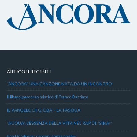
ARTICOLI RECENTI
“ANCORA”, UNA CANZONE NATA DA UN INCONTRO
Il libero percorso mistico di Franco Battiato
IL VANGELO DI GIOBA – LA PASQUA
“ACQUA”, L’ESSENZA DELLA VITA NEL RAP DI “SINAI”
Van De Sfroos: canzoni senza confini