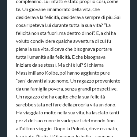
compleanno. Lui infatti è stato proprio così, come
te. Un giovane innamorato della vita, che
desiderava la felicità, desiderava sempre di più. Sai
cosa ripeteva Lui durante tutta la sua vita? “La
felicità non sta fuori, ma dentro di noi”. E, a chi ha
voluto condividere qualche avventura di cui fu
piena la sua vita, diceva che bisognava portare
tutta l’umanità alla felicità. E che bisognava
iniziare da se stessi. Ma chi è lui? Si chiama
Massimiliano Kolbe, poi hanno aggiunto pure
“san” davanti al suo nome. Un ragazzo proveniente
da una famiglia povera, senza grandi prospettive.
Un ragazzo che ha capito che la sua felicità
sarebbe stata nel fare della propria vita un dono.
Ha viaggiato molto nella sua vita, ha lasciato tanti
pezzi del suo cuore in varie parti del mondo fino
all’ultimo viaggio. Dopo la Polonia, dove era nato,
ha girato l’Italia, il Giappone, le Indie… sognava