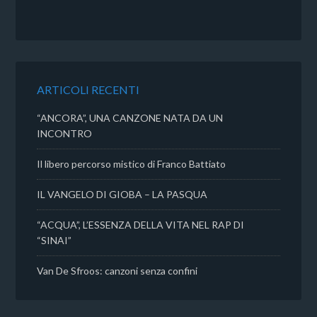
c
i
a
n
e
t
t
d
b
t
s
i
o
e
A
v
o
r
p
i
k
p
d
ARTICOLI RECENTI
i
“ANCORA”, UNA CANZONE NATA DA UN
INCONTRO
Il libero percorso mistico di Franco Battiato
IL VANGELO DI GIOBA – LA PASQUA
“ACQUA”, L’ESSENZA DELLA VITA NEL RAP DI
“SINAI”
Van De Sfroos: canzoni senza confini