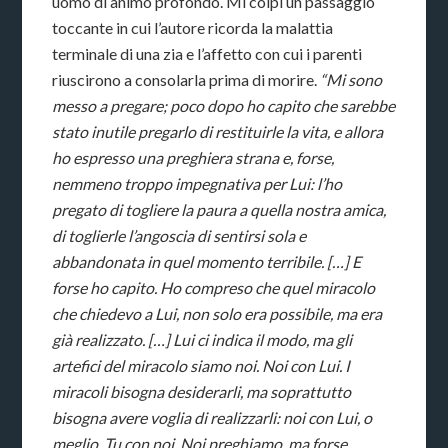
uomo di animo profondo. Mi colpì un passaggio
toccante in cui l’autore ricorda la malattia
terminale di una zia e l’affetto con cui i parenti
riuscirono a consolarla prima di morire.
“Mi sono
messo a pregare; poco dopo ho capito che sarebbe
stato inutile pregarlo di restituirle la vita, e allora
ho espresso una preghiera strana e, forse,
nemmeno troppo impegnativa per Lui: l’ho
pregato di togliere la paura a quella nostra amica,
di toglierle l’angoscia di sentirsi sola e
abbandonata in quel momento terribile. […] E
forse ho capito. Ho compreso che quel miracolo
che chiedevo a Lui, non solo era possibile, ma era
già realizzato. […] Lui ci indica il modo, ma gli
artefici del miracolo siamo noi. Noi con Lui. I
miracoli bisogna desiderarli, ma soprattutto
bisogna avere voglia di realizzarli: noi con Lui, o
meglio, Tu con noi. Noi preghiamo, ma forse