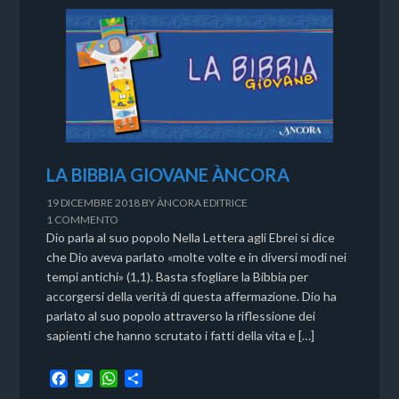
LA BIBBIA GIOVANE ÀNCORA
19 DICEMBRE 2018
BY
ÀNCORA EDITRICE
1 COMMENTO
Dio parla al suo popolo Nella Lettera agli Ebrei si dice
che Dio aveva parlato «molte volte e in diversi modi nei
tempi antichi» (1,1). Basta sfogliare la Bibbia per
accorgersi della verità di questa affermazione. Dio ha
parlato al suo popolo attraverso la riflessione dei
sapienti che hanno scrutato i fatti della vita e […]
F
T
W
C
a
w
h
o