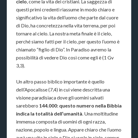
cielo
, come la vita dei cristiani. La saggezza di
questi primi credenti riassume in modo chiaro e
significativo la vita dell’uomo che parte dal cuore
di Dio, ha concretezza nella vita terrena, per poi
tornare al cielo. La nostra meta finale è il cielo,
perché siamo fatti per il cielo, per questo l’uomo è
chiamato “figlio di Dio”. In Paradiso avremo la
possibilità di vedere Dio così come egli è (1 Gv
3,3).
Un altro passo biblico importante è quello
dell’Apocalisse (7,4) in cui viene descritta una
visione paradisiaca dove gli uomini salvati
sarebbero
144.000: questo numero nella Bibbia
indica la totalità dell’umanità
. Una moltitudine
immensa composta di uomini di ogni razza,
nazione, popolo e lingua. Appare chiaro che l’uomo
avrà una vita in cielo e Dio ci vuole in cielo, seppur