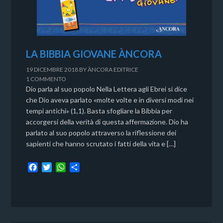
LA BIBBIA GIOVANE ÀNCORA
19 DICEMBRE 2018
BY
ÀNCORA EDITRICE
1 COMMENTO
Dio parla al suo popolo Nella Lettera agli Ebrei si dice
che Dio aveva parlato «molte volte e in diversi modi nei
tempi antichi» (1,1). Basta sfogliare la Bibbia per
accorgersi della verità di questa affermazione. Dio ha
parlato al suo popolo attraverso la riflessione dei
sapienti che hanno scrutato i fatti della vita e […]
F
T
W
C
a
w
h
o
c
i
a
n
e
t
t
d
b
t
s
i
o
e
A
v