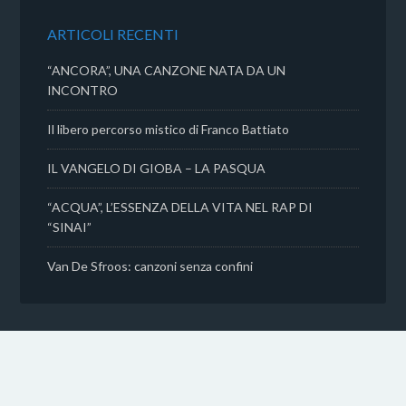
o
r
p
i
k
p
d
ARTICOLI RECENTI
i
“ANCORA”, UNA CANZONE NATA DA UN
INCONTRO
Il libero percorso mistico di Franco Battiato
IL VANGELO DI GIOBA – LA PASQUA
“ACQUA”, L’ESSENZA DELLA VITA NEL RAP DI
“SINAI”
Van De Sfroos: canzoni senza confini