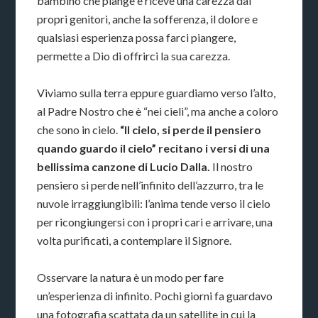
bambino che piange e riceve una carezza dai
propri genitori, anche la sofferenza, il dolore e
qualsiasi esperienza possa farci piangere,
permette a Dio di offrirci la sua carezza.
Viviamo sulla terra eppure guardiamo verso l’alto,
al Padre Nostro che è “nei cieli”, ma anche a coloro
che sono in cielo.
“Il cielo, si perde il pensiero
quando guardo il cielo” recitano i versi di una
bellissima canzone di Lucio Dalla.
Il nostro
pensiero si perde nell’infinito dell’azzurro, tra le
nuvole irraggiungibili: l’anima tende verso il cielo
per ricongiungersi con i propri cari e arrivare, una
volta purificati, a contemplare il Signore.
Osservare la natura è un modo per fare
un’esperienza di infinito. Pochi giorni fa guardavo
una fotografia scattata da un satellite in cui la