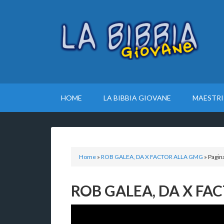
HOME
LA BIBBIA GIOVANE
MAESTRI
Home
»
ROB GALEA, DA X FACTOR ALLA GMG
»
Pagin
ROB GALEA, DA X FA