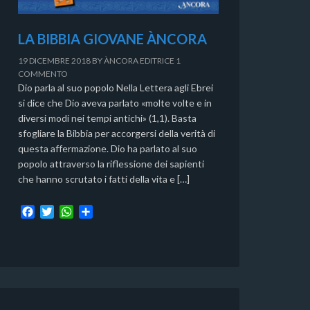
LA BIBBIA GIOVANE ÀNCORA
19 DICEMBRE 2018
BY
ÀNCORA EDITRICE
1
COMMENTO
Dio parla al suo popolo Nella Lettera agli Ebrei
si dice che Dio aveva parlato «molte volte e in
diversi modi nei tempi antichi» (1,1). Basta
sfogliare la Bibbia per accorgersi della verità di
questa affermazione. Dio ha parlato al suo
popolo attraverso la riflessione dei sapienti
che hanno scrutato i fatti della vita e […]
F
T
W
C
a
w
h
o
c
i
a
n
e
t
t
d
b
t
s
i
o
e
A
v
o
r
p
i
k
p
d