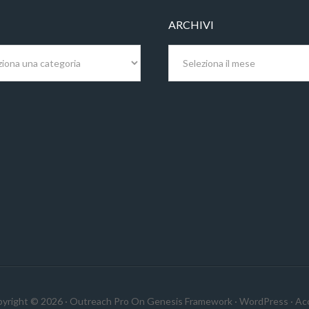
ARCHIVI
Archivi
yright © 2026 ·
Outreach Pro
On
Genesis Framework
·
WordPress
·
Ac