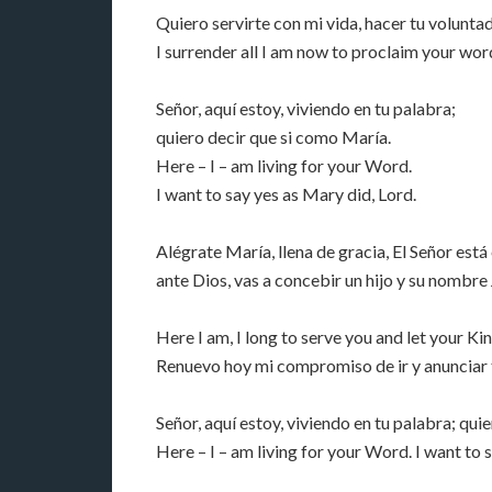
Quiero servirte con mi vida, hacer tu voluntad
I surrender all I am now to proclaim your word
Señor, aquí estoy, viviendo en tu palabra;
quiero decir que si como María.
Here – I – am living for your Word.
I want to say yes as Mary did, Lord.
Alégrate María, llena de gracia, El Señor est
ante Dios, vas a concebir un hijo y su nombre 
Here I am, I long to serve you and let your K
Renuevo hoy mi compromiso de ir y anunciar t
Señor, aquí estoy, viviendo en tu palabra; qui
Here – I – am living for your Word. I want to 