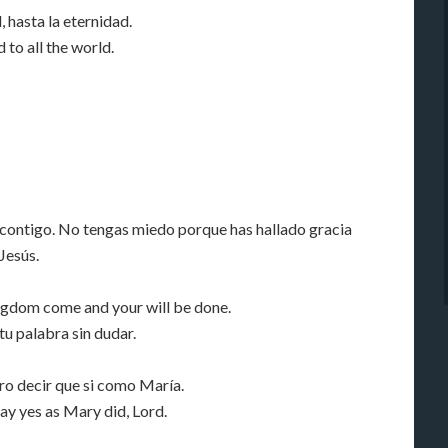
, hasta la eternidad.
 to all the world.
á contigo. No tengas miedo porque has hallado gracia
Jesús.
ingdom come and your will be done.
u palabra sin dudar.
ero decir que si como María.
say yes as Mary did, Lord.