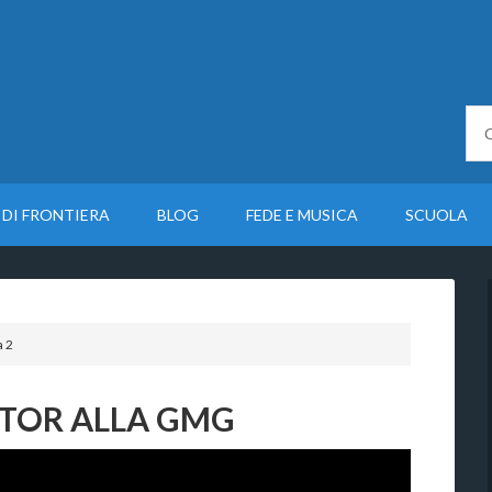
 DI FRONTIERA
BLOG
FEDE E MUSICA
SCUOLA
a 2
CTOR ALLA GMG