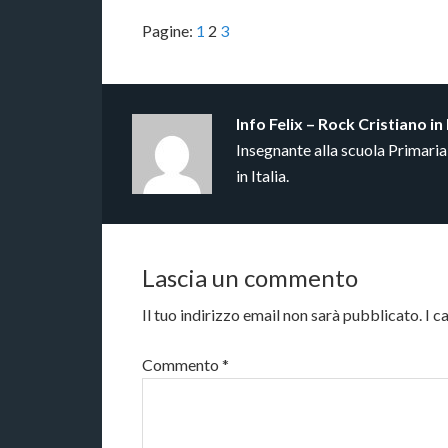
Pagine:
1
2
3
Info
Felix – Rock Cristiano in 
Insegnante alla scuola Primari
in Italia.
Lascia un commento
Il tuo indirizzo email non sarà pubblicato.
I c
Commento
*