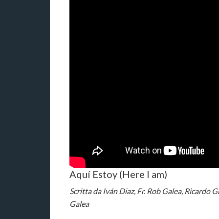
Aquí Estoy (Here I am)
Scritta da Iván Diaz, Fr. Rob Galea, Ricardo G
Galea