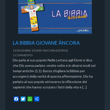
LA BIBBIA GIOVANE ÀNCORA
19 DICEMBRE 2018
BY
ÀNCORA EDITRICE
1 COMMENTO
Dio parla al suo popolo Nella Lettera agli Ebrei si dice
che Dio aveva parlato «molte volte e in diversi modi nei
tempi antichi» (1,1). Basta sfogliare la Bibbia per
accorgersi della verità di questa affermazione. Dio ha
parlato al suo popolo attraverso la riflessione dei
sapienti che hanno scrutato i fatti della vita e […]
F
T
W
C
a
w
h
o
c
i
a
n