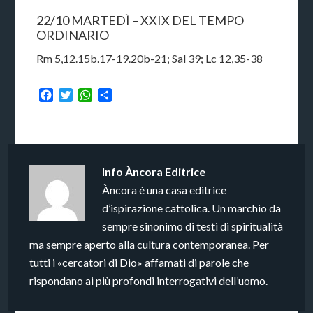
22/10 MARTEDÌ – XXIX DEL TEMPO
ORDINARIO
Rm 5,12.15b.17-19.20b-21; Sal 39; Lc 12,35-38
Facebook
Twitter
WhatsApp
Condividi
Info
Àncora Editrice
Àncora è una casa editrice
d’ispirazione cattolica. Un marchio da
sempre sinonimo di testi di spiritualità
ma sempre aperto alla cultura contemporanea. Per
tutti i «cercatori di Dio» affamati di parole che
rispondano ai più profondi interrogativi dell’uomo.