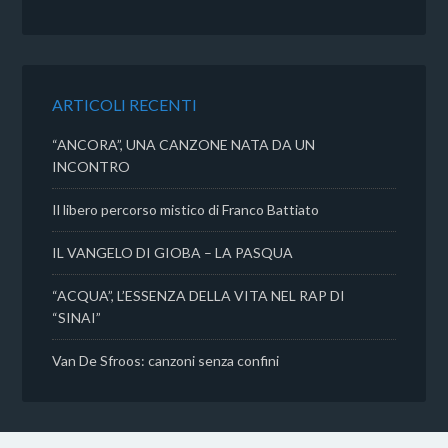
e
t
t
d
b
t
s
i
o
e
A
v
o
r
p
i
k
p
d
ARTICOLI RECENTI
i
“ANCORA”, UNA CANZONE NATA DA UN
INCONTRO
Il libero percorso mistico di Franco Battiato
IL VANGELO DI GIOBA – LA PASQUA
“ACQUA”, L’ESSENZA DELLA VITA NEL RAP DI
“SINAI”
Van De Sfroos: canzoni senza confini