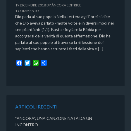
19 DICEMBRE 2018
BY
ÀNCORA EDITRICE
1 COMMENTO
Dio parla al suo popolo Nella Lettera agli Ebrei si dice
che Dio aveva parlato «molte volte e in diversi modi nei
tempi antichi» (1,1). Basta sfogliare la Bibbia per
accorgersi della verità di questa affermazione. Dio ha
parlato al suo popolo attraverso la riflessione dei
sapienti che hanno scrutato i fatti della vita e […]
F
T
W
C
a
w
h
o
c
i
a
n
e
t
t
d
b
t
s
i
o
e
A
v
o
r
p
i
k
p
d
ARTICOLI RECENTI
i
“ANCORA”, UNA CANZONE NATA DA UN
INCONTRO