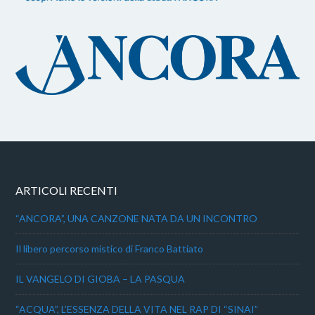
ARTICOLI RECENTI
“ANCORA”, UNA CANZONE NATA DA UN INCONTRO
Il libero percorso mistico di Franco Battiato
IL VANGELO DI GIOBA – LA PASQUA
“ACQUA”, L’ESSENZA DELLA VITA NEL RAP DI “SINAI”