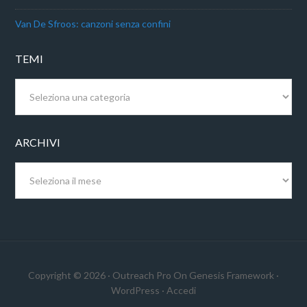
Van De Sfroos: canzoni senza confini
TEMI
Temi
ARCHIVI
Archivi
Copyright © 2026 ·
Outreach Pro
On
Genesis Framework
·
WordPress
·
Accedi