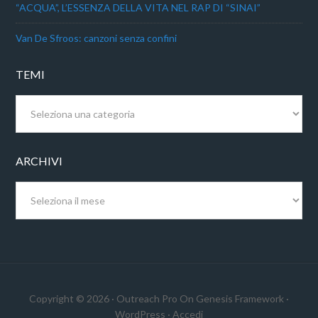
“ACQUA”, L’ESSENZA DELLA VITA NEL RAP DI “SINAI”
Van De Sfroos: canzoni senza confini
TEMI
Temi
ARCHIVI
Archivi
Copyright © 2026 ·
Outreach Pro
On
Genesis Framework
·
WordPress
·
Accedi