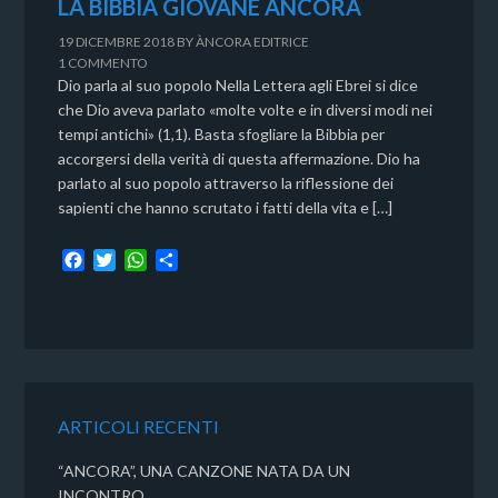
LA BIBBIA GIOVANE ÀNCORA
19 DICEMBRE 2018
BY
ÀNCORA EDITRICE
1 COMMENTO
Dio parla al suo popolo Nella Lettera agli Ebrei si dice
che Dio aveva parlato «molte volte e in diversi modi nei
tempi antichi» (1,1). Basta sfogliare la Bibbia per
accorgersi della verità di questa affermazione. Dio ha
parlato al suo popolo attraverso la riflessione dei
sapienti che hanno scrutato i fatti della vita e […]
F
T
W
C
a
w
h
o
c
i
a
n
e
t
t
d
b
t
s
i
o
e
A
v
o
r
p
i
k
p
d
ARTICOLI RECENTI
i
“ANCORA”, UNA CANZONE NATA DA UN
INCONTRO