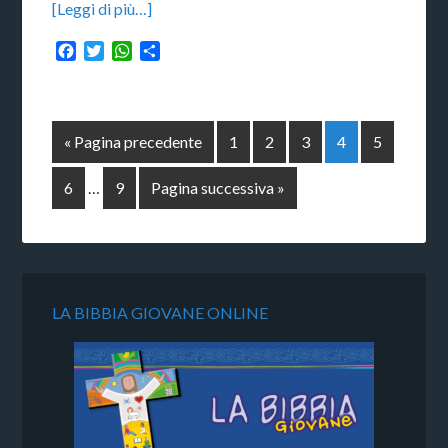
[Leggi di più…]
Facebook
Twitter
WhatsApp
Condividi
« Pagina precedente
1
2
3
4
5
6
…
9
Pagina successiva »
LA BIBBIA GIOVANE ONLINE