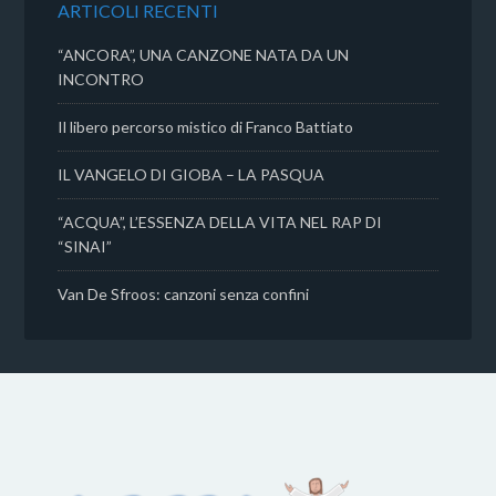
ARTICOLI RECENTI
i
“ANCORA”, UNA CANZONE NATA DA UN
INCONTRO
Il libero percorso mistico di Franco Battiato
IL VANGELO DI GIOBA – LA PASQUA
“ACQUA”, L’ESSENZA DELLA VITA NEL RAP DI
“SINAI”
Van De Sfroos: canzoni senza confini