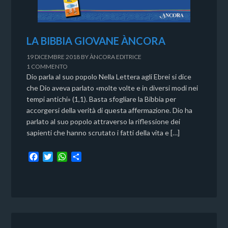
LA BIBBIA GIOVANE ÀNCORA
19 DICEMBRE 2018
BY
ÀNCORA EDITRICE
1 COMMENTO
Dio parla al suo popolo Nella Lettera agli Ebrei si dice
che Dio aveva parlato «molte volte e in diversi modi nei
tempi antichi» (1,1). Basta sfogliare la Bibbia per
accorgersi della verità di questa affermazione. Dio ha
parlato al suo popolo attraverso la riflessione dei
sapienti che hanno scrutato i fatti della vita e […]
F
T
W
C
a
w
h
o
c
i
a
n
e
t
t
d
b
t
s
i
o
e
A
v
o
r
p
i
k
p
d