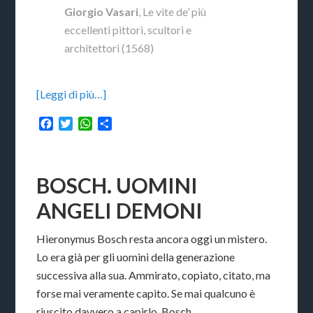
Giorgio Vasari
, Le vite de’ più
eccellenti pittori, scultori e
architettori (1568)
[Leggi di più…]
Facebook
Twitter
WhatsApp
Condividi
BOSCH. UOMINI
ANGELI DEMONI
Hieronymus Bosch resta ancora oggi un mistero.
Lo era già per gli uomini della generazione
successiva alla sua. Ammirato, copiato, citato, ma
forse mai veramente capito. Se mai qualcuno è
riuscito davvero a capirlo, Bosch.