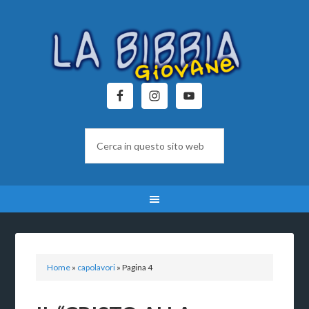
Home
»
capolavori
»
Pagina 4