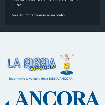
“SINAI”
Van De Sfroos: canzoni senza confini