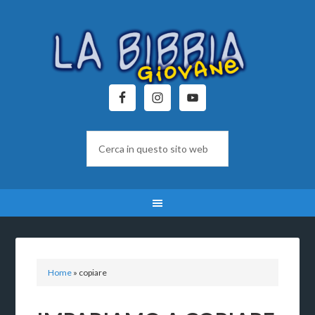
Home
»
copiare