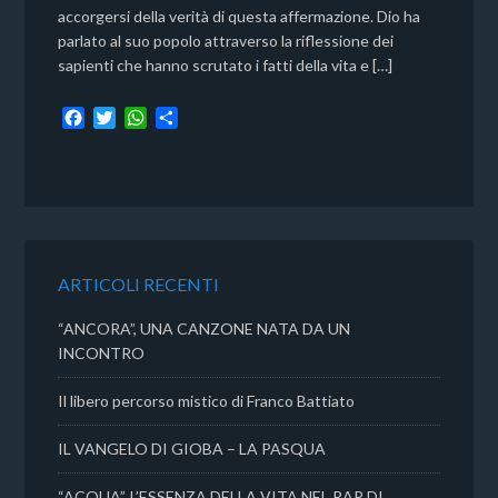
accorgersi della verità di questa affermazione. Dio ha
parlato al suo popolo attraverso la riflessione dei
sapienti che hanno scrutato i fatti della vita e […]
F
T
W
C
a
w
h
o
c
i
a
n
e
t
t
d
b
t
s
i
o
e
A
v
o
r
p
i
k
p
d
ARTICOLI RECENTI
i
“ANCORA”, UNA CANZONE NATA DA UN
INCONTRO
Il libero percorso mistico di Franco Battiato
IL VANGELO DI GIOBA – LA PASQUA
“ACQUA”, L’ESSENZA DELLA VITA NEL RAP DI