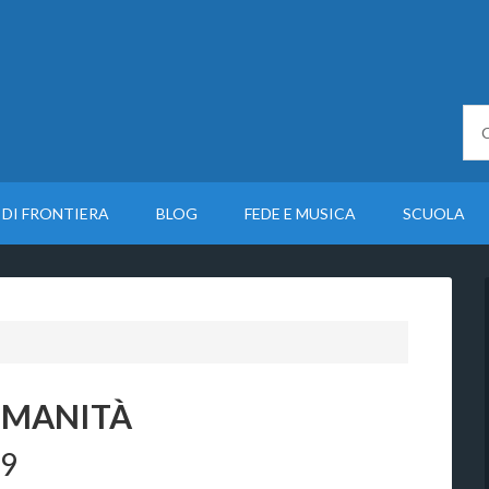
 DI FRONTIERA
BLOG
FEDE E MUSICA
SCUOLA
UMANITÀ
19