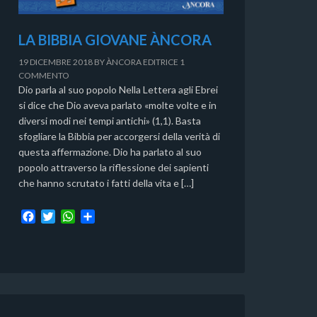
LA BIBBIA GIOVANE ÀNCORA
19 DICEMBRE 2018
BY
ÀNCORA EDITRICE
1
COMMENTO
Dio parla al suo popolo Nella Lettera agli Ebrei
si dice che Dio aveva parlato «molte volte e in
diversi modi nei tempi antichi» (1,1). Basta
sfogliare la Bibbia per accorgersi della verità di
questa affermazione. Dio ha parlato al suo
popolo attraverso la riflessione dei sapienti
che hanno scrutato i fatti della vita e […]
F
T
W
C
a
w
h
o
c
i
a
n
e
t
t
d
b
t
s
i
o
e
A
v
o
r
p
i
k
p
d