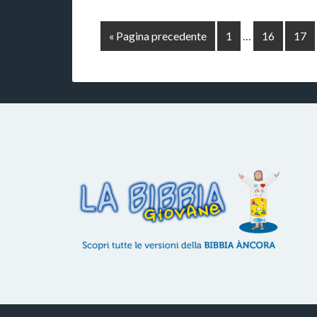
« Pagina precedente
1
…
16
17