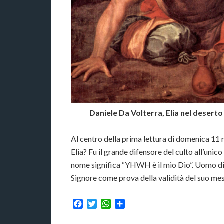
Daniele Da Volterra, Elia nel deserto 
Al centro della prima lettura di domenica 11 n
Elia? Fu il grande difensore del culto all’unic
nome significa “YHWH è il mio Dio”. Uomo di f
Signore come prova della validità del suo me
Facebook
Twitter
WhatsApp
Condividi