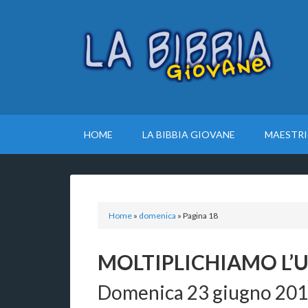
HOME
LA BIBBIA GIOVANE
MAESTRI
Home
»
domenica
»
Pagina 18
MOLTIPLICHIAMO L’
Domenica 23 giugno 20