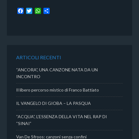
F
T
W
C
a
w
h
o
c
i
a
n
e
t
t
d
b
t
s
i
o
e
A
v
o
r
p
i
k
p
d
ARTICOLI RECENTI
i
“ANCORA”, UNA CANZONE NATA DA UN
INCONTRO
Il libero percorso mistico di Franco Battiato
IL VANGELO DI GIOBA – LA PASQUA
“ACQUA”, L’ESSENZA DELLA VITA NEL RAP DI
“SINAI”
Van De Sfroos: canzoni senza confini