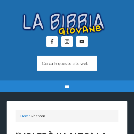
Home
»
hebron