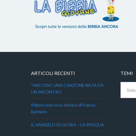
ARTICOLI RECENTI
TEMI
Temi
“ANCORA”, UNA CANZONE NATA DA
UN INCONTRO
Il libero percorso mistico di Franco
Battiato
IL VANGELO DI GIOBA – LA PASQUA