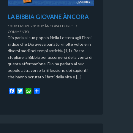
LA BIBBIA GIOVANE ÀNCORA
19 DICEMBRE 2018
BY
ÀNCORA EDITRICE
1
COMMENTO
Dio parla al suo popolo Nella Lettera agli Ebrei
si dice che Dio aveva parlato «molte volte e in
diversi modi nei tempi antichi» (1,1). Basta
sfogliare la Bibbia per accorgersi della verità di
questa affermazione. Dio ha parlato al suo
popolo attraverso la riflessione dei sapienti
che hanno scrutato i fatti della vita e […]
F
T
W
C
a
w
h
o
c
i
a
n
e
t
t
d
b
t
s
i
o
e
A
v
o
r
p
i
k
p
d