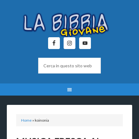
Home
»
koinonia