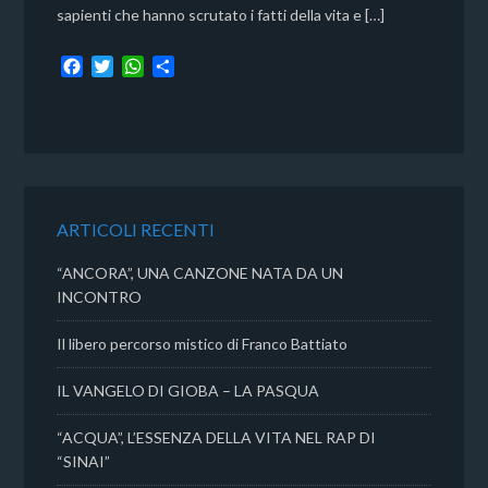
sapienti che hanno scrutato i fatti della vita e […]
F
T
W
C
a
w
h
o
c
i
a
n
e
t
t
d
b
t
s
i
o
e
A
v
o
r
p
i
k
p
d
ARTICOLI RECENTI
i
“ANCORA”, UNA CANZONE NATA DA UN
INCONTRO
Il libero percorso mistico di Franco Battiato
IL VANGELO DI GIOBA – LA PASQUA
“ACQUA”, L’ESSENZA DELLA VITA NEL RAP DI
“SINAI”