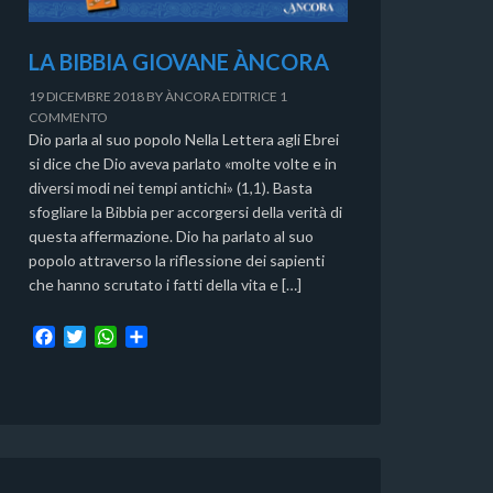
LA BIBBIA GIOVANE ÀNCORA
19 DICEMBRE 2018
BY
ÀNCORA EDITRICE
1
COMMENTO
Dio parla al suo popolo Nella Lettera agli Ebrei
si dice che Dio aveva parlato «molte volte e in
diversi modi nei tempi antichi» (1,1). Basta
sfogliare la Bibbia per accorgersi della verità di
questa affermazione. Dio ha parlato al suo
popolo attraverso la riflessione dei sapienti
che hanno scrutato i fatti della vita e […]
F
T
W
C
a
w
h
o
c
i
a
n
e
t
t
d
b
t
s
i
o
e
A
v
o
r
p
i
k
p
d