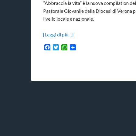
“Abbraccia la vita” è la nuova compilation de
Pastorale Giovanile della Diocesi di Verona p
livello locale e nazionale.
[Leggi di più…]
Facebook
Twitter
WhatsApp
Condividi