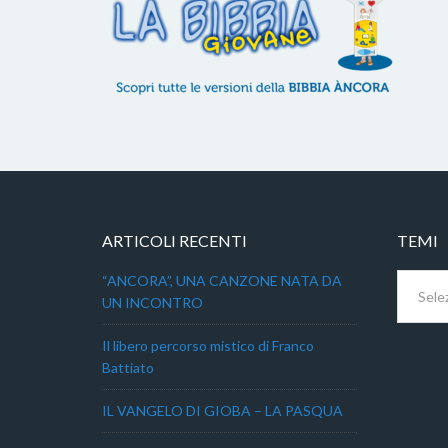
ARTICOLI RECENTI
TEMI
Temi
“ANCORA”, UNA CANZONE NATA DA
UN INCONTRO
Il libero percorso mistico di Franco
Battiato
IL VANGELO DI GIOBA – LA PASQUA